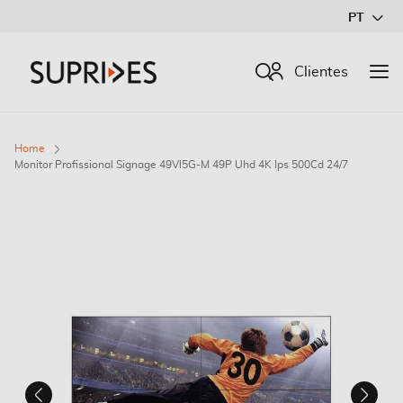
Ir
PT
para
o
Procurar
Clientes
Conteúdo
Home
Monitor Profissional Signage 49Vl5G-M 49P Uhd 4K Ips 500Cd 24/7
Saltar
para
o
final
da
Galeria
de
imagens