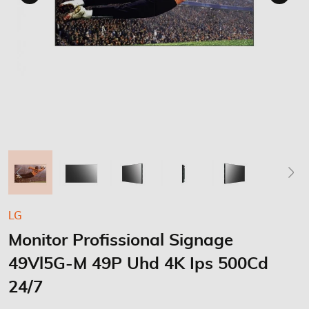
Saltar
LG
para
Monitor Profissional Signage
o
início
49Vl5G-M 49P Uhd 4K Ips 500Cd
da
Galeria
24/7
de