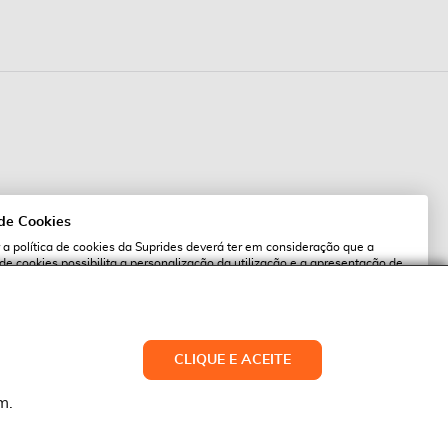
 de Cookies
 a política de cookies da Suprides deverá ter em consideração que a
 de cookies possibilita a personalização da utilização e a apresentação de
l
 ofertas adaptadas ao seu interesses. Pode alterar as suas definições de
qualquer altura.
es.pt
ACEITAR TUDO
CLIQUE E ACEITE
LTERAR DEFINIÇÕES
NEGAR
m.