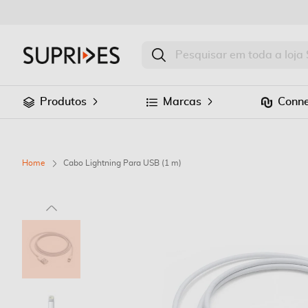
Produtos
Marcas
Conne
Home
Cabo Lightning Para USB (1 m)
Saltar
para
o
final
da
Galeria
de