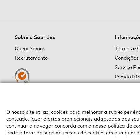
imagens
Sobre a Suprides
Informaçõ
Quem Somos
Termos e 
Recrutamento
Condições
Serviço P
Pedido R
Política d
Política d
Provedor
O nosso site utiliza cookies para melhorar a sua experiê
conteúdo, fazer ofertas promocionais adaptadas aos seus
continuar a navegar concorda com a nossa política de c
Pode alterar as suas definições de cookies em qualquer a
Copyright © Suprides 2026 - Powered by Toogas with
Magento
,