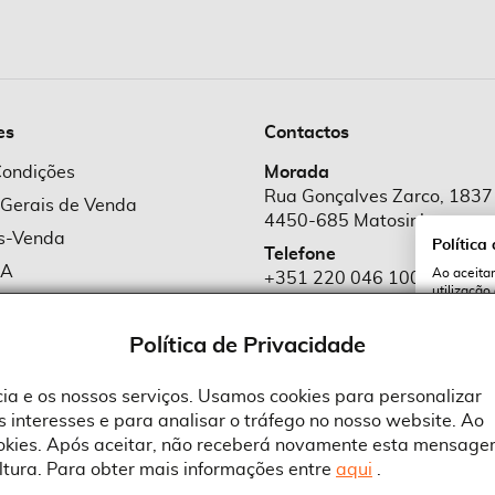
es
Contactos
Condições
Morada
Rua Gonçalves Zarco, 1837
 Gerais de Venda
4450-685 Matosinhos
ós-Venda
Política
Telefone
MA
Ao aceitar
+351 220 046 100
utilização
e Cookies
Chamada para rede fixa naciona
serviços e
cookies a 
e Privacidade
Política de Privacidade
Email
comercial@suprid
ncia e os nossos serviços. Usamos cookies para personalizar
 interesses e para analisar o tráfego no nosso website. Ao
A
ookies. Após aceitar, não receberá novamente esta mensage
ltura. Para obter mais informações entre
aqui
.
 an Adobe Company