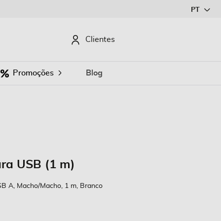
Ir
PT
para
o
CURAR
Clientes
Conteúdo
Promoções
Blog
ara USB (1 m)
SB A, Macho/Macho, 1 m, Branco