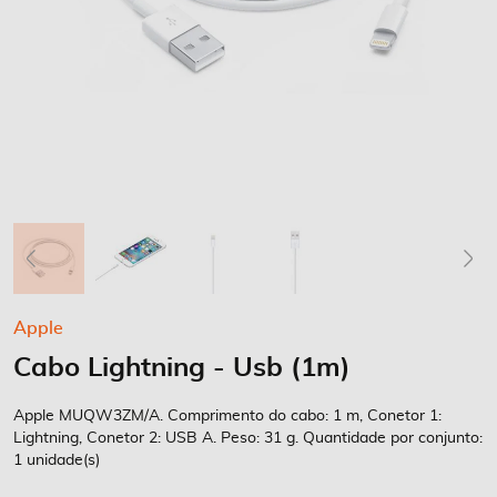
Saltar
Apple
para
Cabo Lightning - Usb (1m)
o
início
da
Apple MUQW3ZM/A. Comprimento do cabo: 1 m, Conetor 1:
Galeria
Lightning, Conetor 2: USB A. Peso: 31 g. Quantidade por conjunto:
1 unidade(s)
de
imagens