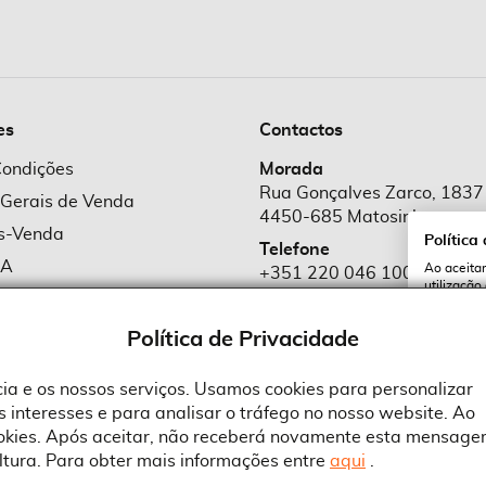
es
Contactos
Condições
Morada
Rua Gonçalves Zarco, 1837
 Gerais de Venda
4450-685 Matosinhos
ós-Venda
Política
Telefone
MA
Ao aceitar
+351 220 046 100
utilização
e Cookies
Chamada para rede fixa naciona
serviços e
cookies a 
e Privacidade
Política de Privacidade
Email
comercial@suprid
ncia e os nossos serviços. Usamos cookies para personalizar
 interesses e para analisar o tráfego no nosso website. Ao
A
ookies. Após aceitar, não receberá novamente esta mensage
ltura. Para obter mais informações entre
aqui
.
 an Adobe Company