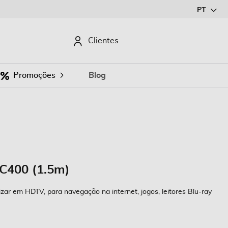
Ir
PT
para
o
CURAR
Clientes
Conteúdo
Promoções
Blog
C400 (1.5m)
izar em HDTV, para navegação na internet, jogos, leitores Blu-ray