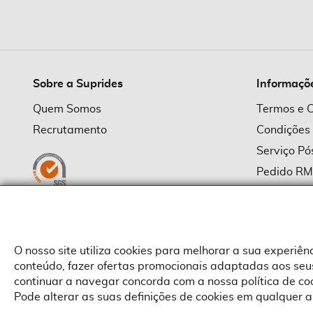
imagens
Sobre a Suprides
Informaçõ
Quem Somos
Termos e 
Recrutamento
Condições
Serviço P
Pedido R
Política d
Política d
Provedor
O nosso site utiliza cookies para melhorar a sua experiê
conteúdo, fazer ofertas promocionais adaptadas aos seus
continuar a navegar concorda com a nossa política de c
Pode alterar as suas definições de cookies em qualquer a
Copyright © Suprides 2026 - Powered by Toogas with
Magento
,