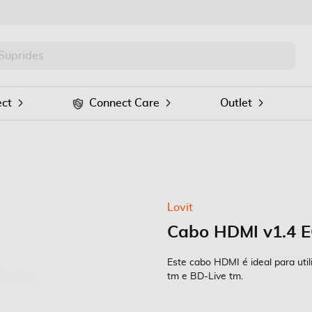
PRO
Procurar
ct
Connect Care
Outlet
Lovit
Cabo HDMI v1.4 E
Este cabo HDMI é ideal para util
tm e BD-Live tm.