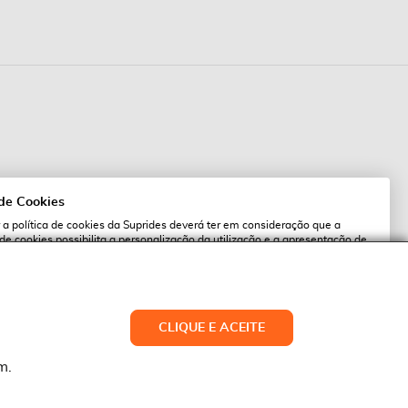
 de Cookies
 a política de cookies da Suprides deverá ter em consideração que a
 de cookies possibilita a personalização da utilização e a apresentação de
l
 ofertas adaptadas ao seu interesses. Pode alterar as suas definições de
qualquer altura.
es.pt
ACEITAR TUDO
CLIQUE E ACEITE
LTERAR DEFINIÇÕES
NEGAR
m.