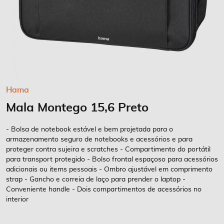
Saltar
Hama
para
Mala Montego 15,6 Preto
o
início
da
- Bolsa de notebook estável e bem projetada para o
Galeria
armazenamento seguro de notebooks e acessórios e para
proteger contra sujeira e scratches - Compartimento do portátil
de
para transport protegido - Bolso frontal espaçoso para acessórios
imagens
adicionais ou items pessoais - Ombro ajustável em comprimento
strap - Gancho e correia de laço para prender o laptop -
Conveniente handle - Dois compartimentos de acessórios no
interior