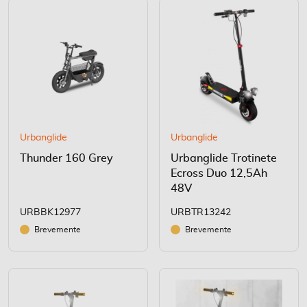
Urbanglide
Urbanglide
Thunder 160 Grey
Urbanglide Trotinete
Ecross Duo 12,5Ah
48V
URBBK12977
URBTR13242
Brevemente
Brevemente