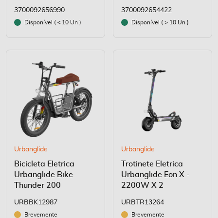
3700092656990
3700092654422
Disponível (
10 Un )
Disponível ( > 10 Un )
Urbanglide
Urbanglide
Bicicleta Eletrica
Trotinete Eletrica
Urbanglide Bike
Urbanglide Eon X -
Thunder 200
2200W X 2
URBBK12987
URBTR13264
Brevemente
Brevemente