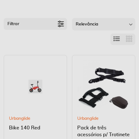
Filtrar
Urbanglide
Urbanglide
Bike 140 Red
Pack de três
acessórios p/ Trotinete