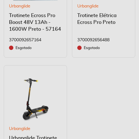
Urbanglide
Urbanglide
Trotinete Ecross Pro
Trotinete Elétrica
Boost 48V 13Ah -
Ecross Pro Preto
1600W Preto - 57164
3700092657164
3700092656488
Esgotado
Esgotado
Urbanglide
Urbanglide Trotinete