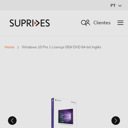
Ir
PT
para
o
Procurar
Clientes
Conteúdo
Home
Windows 10 Pro 1 Licença OEM DVD 64-bit Inglês
Saltar
para
o
final
da
Galeria
de
imagens