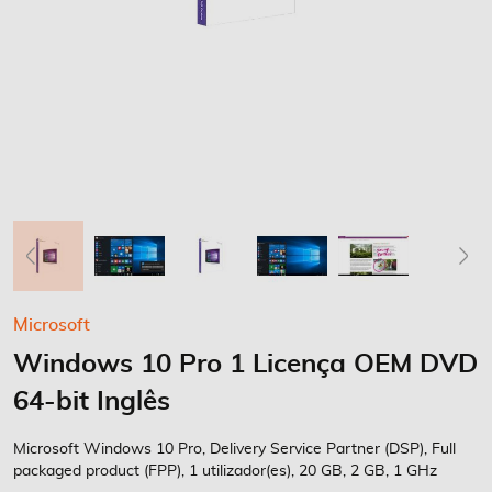
Saltar
Microsoft
para
Windows 10 Pro 1 Licença OEM DVD
o
início
64-bit Inglês
da
Galeria
Microsoft Windows 10 Pro, Delivery Service Partner (DSP), Full
de
packaged product (FPP), 1 utilizador(es), 20 GB, 2 GB, 1 GHz
imagens