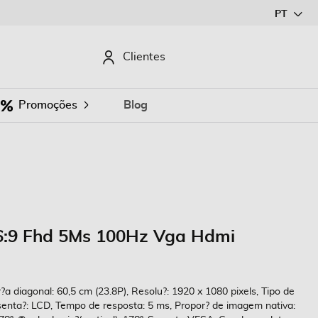
Ir
PT
para
o
CURAR
Clientes
Conteúdo
Promoções
Blog
16:9 Fhd 5Ms 100Hz Vga Hdmi
diagonal: 60,5 cm (23.8P), Resolu?: 1920 x 1080 pixels, Tipo de
senta?: LCD, Tempo de resposta: 5 ms, Propor? de imagem nativa: