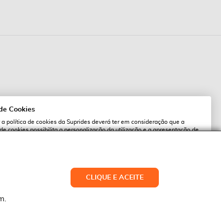
 de Cookies
 a política de cookies da Suprides deverá ter em consideração que a
 de cookies possibilita a personalização da utilização e a apresentação de
l
 ofertas adaptadas ao seu interesses. Pode alterar as suas definições de
qualquer altura.
es.pt
ACEITAR TUDO
CLIQUE E ACEITE
LTERAR DEFINIÇÕES
NEGAR
m.