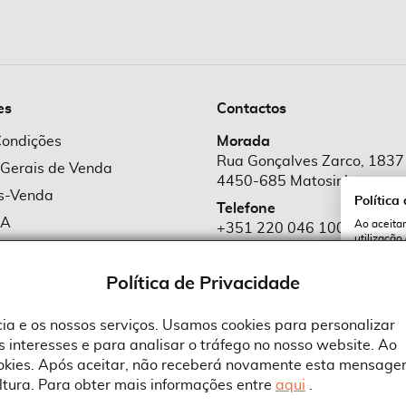
es
Contactos
Condições
Morada
Rua Gonçalves Zarco, 1837
 Gerais de Venda
4450-685 Matosinhos
ós-Venda
Política
Telefone
MA
Ao aceitar
+351 220 046 100
utilização
e Cookies
Chamada para rede fixa naciona
serviços e
cookies a 
e Privacidade
Política de Privacidade
Email
comercial@suprid
ncia e os nossos serviços. Usamos cookies para personalizar
 interesses e para analisar o tráfego no nosso website. Ao
A
ookies. Após aceitar, não receberá novamente esta mensage
ltura. Para obter mais informações entre
aqui
.
 an Adobe Company