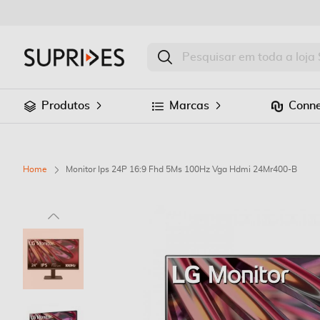
Produtos
Marcas
Conne
Home
Monitor Ips 24P 16:9 Fhd 5Ms 100Hz Vga Hdmi 24Mr400-B
Saltar
para
o
final
da
Galeria
de