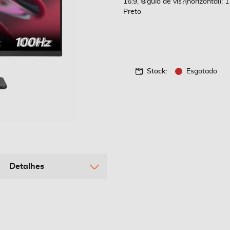
16:9, ®gulo de vis?(horizontal): 
Preto
Stock:
Esgotado
Detalhes