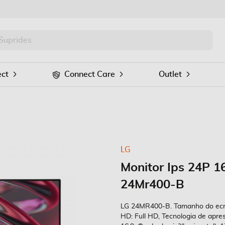
PRO
Procurar
ct
Connect Care
Outlet
LG
Monitor Ips 24P 
24Mr400-B
LG 24MR400-B. Tamanho do ecr?a 
HD: Full HD, Tecnologia de apre