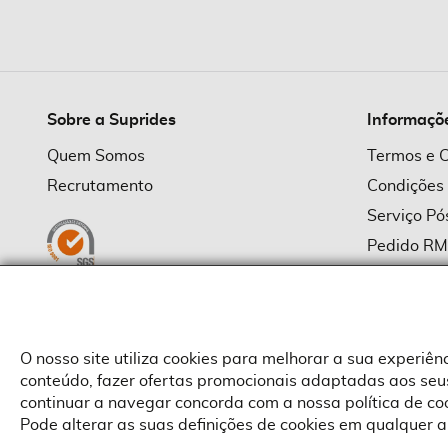
imagens
Sobre a Suprides
Informaçõ
Quem Somos
Termos e 
Recrutamento
Condições
Serviço P
Pedido R
Política d
Política d
Provedor
O nosso site utiliza cookies para melhorar a sua experiê
conteúdo, fazer ofertas promocionais adaptadas aos seus
continuar a navegar concorda com a nossa política de c
Pode alterar as suas definições de cookies em qualquer a
Copyright © Suprides 2026 - Powered by Toogas with
Magento
,