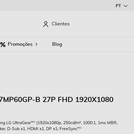
Ir
PT
para
o
CURAR
Clientes
Conteúdo
Promoções
Blog
27MP60GP-B 27P FHD 1920X1080
g LG UltraGear™ (1920x1080p, 250cd/m², 1000:1, 1ms MBR,
das: D-Sub x1, HDMI x1, DP x1; FreeSync™