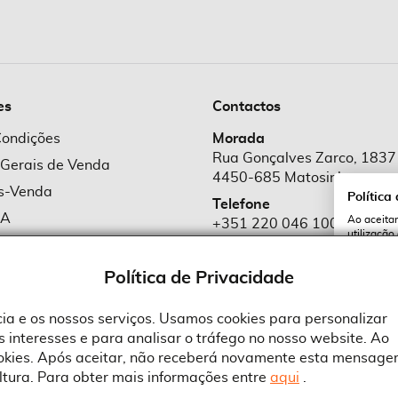
es
Contactos
Condições
Morada
Rua Gonçalves Zarco, 1837
 Gerais de Venda
4450-685 Matosinhos
ós-Venda
Política
Telefone
MA
Ao aceitar
+351 220 046 100
utilização
e Cookies
Chamada para rede fixa naciona
serviços e
cookies a 
e Privacidade
Política de Privacidade
Email
comercial@suprid
ncia e os nossos serviços. Usamos cookies para personalizar
 interesses e para analisar o tráfego no nosso website. Ao
A
ookies. Após aceitar, não receberá novamente esta mensage
ltura. Para obter mais informações entre
aqui
.
 an Adobe Company