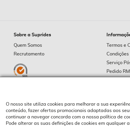
imagens
Sobre a Suprides
Informaçõ
Quem Somos
Termos e 
Recrutamento
Condições
Serviço P
Pedido R
Política d
Política d
Provedor
O nosso site utiliza cookies para melhorar a sua experiê
conteúdo, fazer ofertas promocionais adaptadas aos seus
continuar a navegar concorda com a nossa política de c
Pode alterar as suas definições de cookies em qualquer a
Copyright © Suprides 2026 - Powered by Toogas with
Magento
,