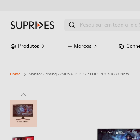
Produtos
Marcas
Conne
Home
Monitor Gaming 27MP60GP-B 27P FHD 1920X1080 Preto
Saltar
para
o
final
da
Galeria
de