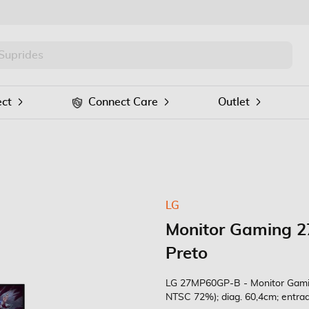
PRO
Procurar
ct
Connect Care
Outlet
LG
Monitor Gaming 
Preto
LG 27MP60GP-B - Monitor Gamin
NTSC 72%); diag. 60,4cm; entra