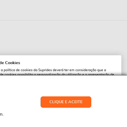
 de Cookies
 a política de cookies da Suprides deverá ter em consideração que a
 de cookies possibilita a personalização da utilização e a apresentação de
l
 ofertas adaptadas ao seu interesses. Pode alterar as suas definições de
qualquer altura.
es.pt
ACEITAR TUDO
CLIQUE E ACEITE
LTERAR DEFINIÇÕES
NEGAR
m.