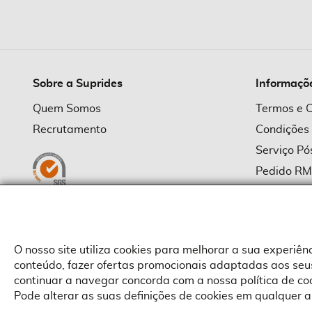
imagens
Sobre a Suprides
Informaçõ
Quem Somos
Termos e 
Recrutamento
Condições
Serviço P
Pedido R
Política d
Política d
Provedor
O nosso site utiliza cookies para melhorar a sua experiê
conteúdo, fazer ofertas promocionais adaptadas aos seus
continuar a navegar concorda com a nossa política de c
Pode alterar as suas definições de cookies em qualquer a
Copyright © Suprides 2026 - Powered by Toogas with
Magento
,