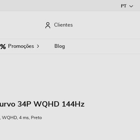
Ir
PT
para
o
CURAR
Clientes
Conteúdo
Promoções
Blog
Curvo 34P WQHD 144Hz
ls, WQHD, 4 ms, Preto