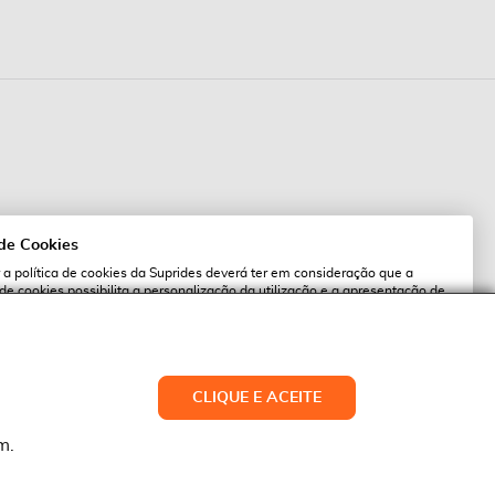
 de Cookies
 a política de cookies da Suprides deverá ter em consideração que a
 de cookies possibilita a personalização da utilização e a apresentação de
l
 ofertas adaptadas ao seu interesses. Pode alterar as suas definições de
qualquer altura.
es.pt
ACEITAR TUDO
CLIQUE E ACEITE
LTERAR DEFINIÇÕES
NEGAR
m.