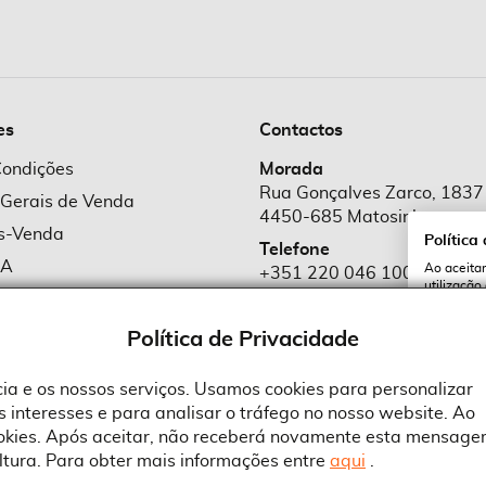
es
Contactos
Condições
Morada
Rua Gonçalves Zarco, 1837
 Gerais de Venda
4450-685 Matosinhos
ós-Venda
Política
Telefone
MA
Ao aceitar
+351 220 046 100
utilização
e Cookies
Chamada para rede fixa naciona
serviços e
cookies a 
e Privacidade
Política de Privacidade
Email
comercial@suprid
ncia e os nossos serviços. Usamos cookies para personalizar
 interesses e para analisar o tráfego no nosso website. Ao
A
ookies. Após aceitar, não receberá novamente esta mensage
ltura. Para obter mais informações entre
aqui
.
 an Adobe Company