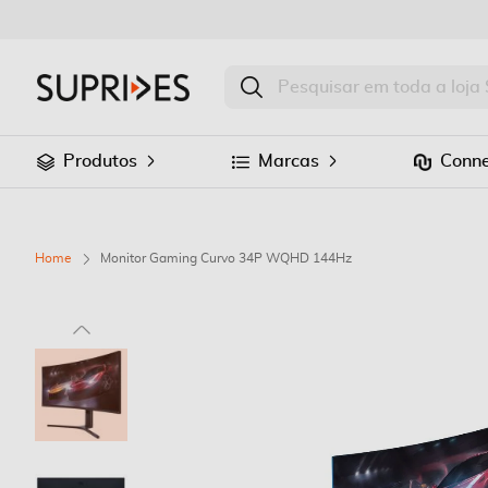
Produtos
Marcas
Conne
Home
Monitor Gaming Curvo 34P WQHD 144Hz
Saltar
para
o
final
da
Galeria
de