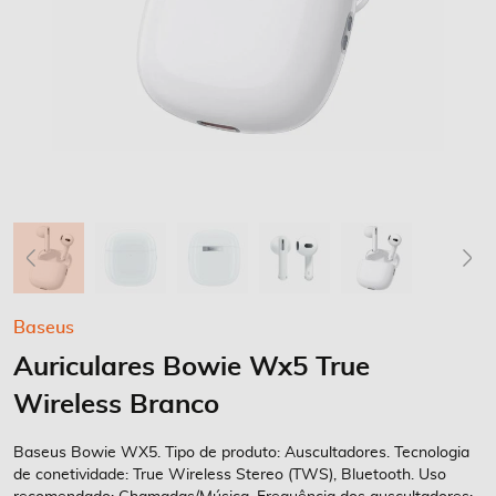
Saltar
Baseus
para
Auriculares Bowie Wx5 True
o
início
Wireless Branco
da
Galeria
Baseus Bowie WX5. Tipo de produto: Auscultadores. Tecnologia
de
de conetividade: True Wireless Stereo (TWS), Bluetooth. Uso
imagens