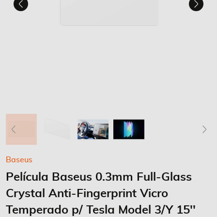
Saltar
Baseus
para
Película Baseus 0.3mm Full-Glass
o
início
Crystal Anti-Fingerprint Vicro
da
Galeria
Temperado p/ Tesla Model 3/Y 15''