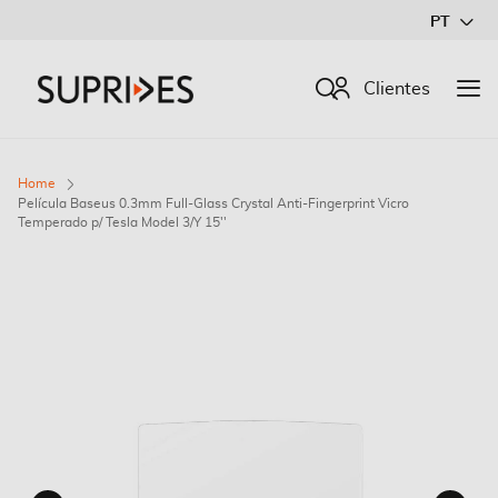
Ir
PT
para
o
Procurar
Clientes
Conteúdo
Home
Película Baseus 0.3mm Full-Glass Crystal Anti-Fingerprint Vicro
Temperado p/ Tesla Model 3/Y 15''
Saltar
para
o
final
da
Galeria
de
imagens