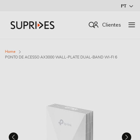
Ir
PT
para
o
Procurar
Clientes
Conteúdo
Home
PONTO DE ACESSO AX3000 WALL-PLATE DUAL-BAND WI-FI 6
Saltar
para
o
final
da
Galeria
de
imagens