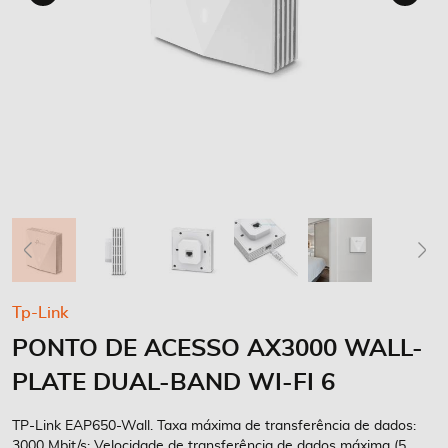
Saltar
Tp-Link
para
PONTO DE ACESSO AX3000 WALL-
o
início
PLATE DUAL-BAND WI-FI 6
da
Galeria
TP-Link EAP650-Wall. Taxa máxima de transferência de dados:
de
3000 Mbit/s: Velocidade de transferência de dados máxima (5