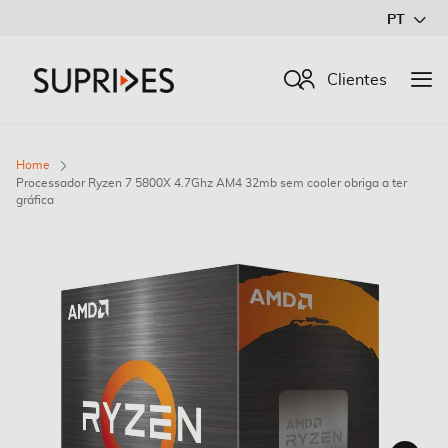
Ir
PT
para
o
Procurar
Clientes
Conteúdo
Home
Processador Ryzen 7 5800X 4.7Ghz AM4 32mb sem cooler obriga a ter
gráfica
Saltar
para
o
final
da
Galeria
de
imagens