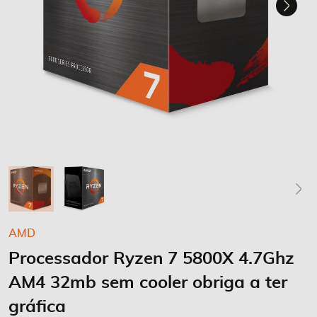
Saltar
AMD
para
Processador Ryzen 7 5800X 4.7Ghz
o
início
AM4 32mb sem cooler obriga a ter
da
Galeria
gráfica