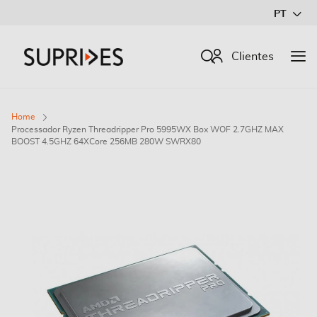
Ir
PT
para
o
Procurar
Clientes
Conteúdo
Home
Processador Ryzen Threadripper Pro 5995WX Box WOF 2.7GHZ MAX
BOOST 4.5GHZ 64XCore 256MB 280W SWRX80
Saltar
para
o
final
da
Galeria
de
imagens