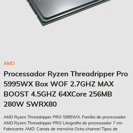
Saltar
AMD
para
Processador Ryzen Threadripper Pro
o
início
5995WX Box WOF 2.7GHZ MAX
da
Galeria
BOOST 4.5GHZ 64XCore 256MB
de
280W SWRX80
imagens
AMD Ryzen Threadripper PRO 5995WX. Família de processador
AMD Ryzen Threadripper PRO Litografia do processador 7 nm
Fabricante AMD. Canais de memória Octa-channel Tipos de