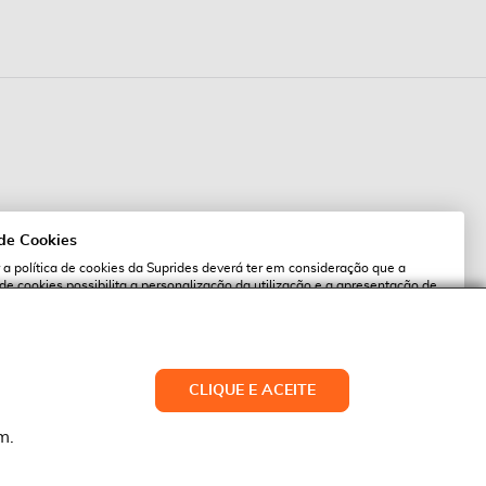
 de Cookies
 a política de cookies da Suprides deverá ter em consideração que a
 de cookies possibilita a personalização da utilização e a apresentação de
l
 ofertas adaptadas ao seu interesses. Pode alterar as suas definições de
qualquer altura.
es.pt
ACEITAR TUDO
CLIQUE E ACEITE
LTERAR DEFINIÇÕES
NEGAR
m.