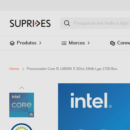
Produtos
Marcas
Conne
Home
Processador Core I5 14600K 5.3Ghz 24Mb Lga 1700 Box
Saltar
para
o
final
da
Galeria
de