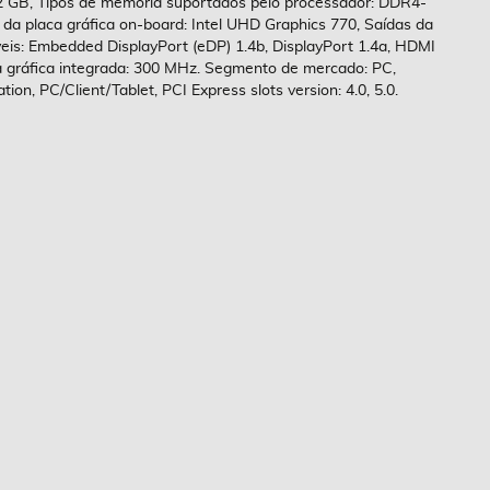
2 GB, Tipos de memória suportados pelo processador: DDR4-
placa gráfica on-board: Intel UHD Graphics 770, Saídas da
veis: Embedded DisplayPort (eDP) 1.4b, DisplayPort 1.4a, HDMI
a gráfica integrada: 300 MHz. Segmento de mercado: PC,
ion, PC/Client/Tablet, PCI Express slots version: 4.0, 5.0.