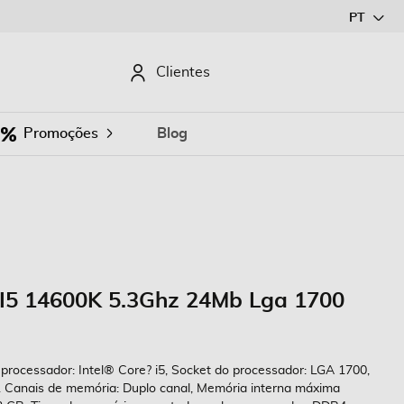
Ir
PT
para
o
CURAR
Clientes
Conteúdo
Promoções
Blog
 I5 14600K 5.3Ghz 24Mb Lga 1700
e processador: Intel® Core? i5, Socket do processador: LGA 1700,
l. Canais de memória: Duplo canal, Memória interna máxima