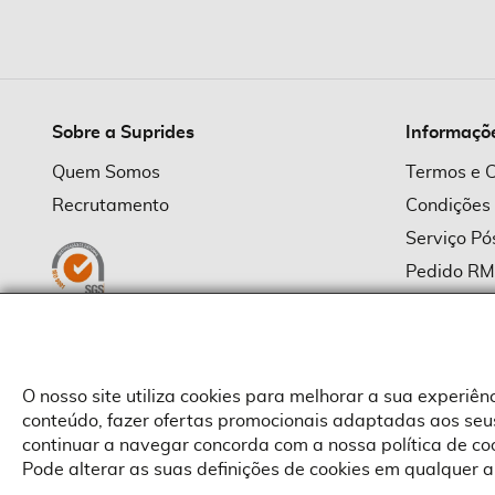
imagens
Sobre a Suprides
Informaçõ
Quem Somos
Termos e 
Recrutamento
Condições
Serviço P
Pedido R
Política d
Política d
Provedor
O nosso site utiliza cookies para melhorar a sua experiê
conteúdo, fazer ofertas promocionais adaptadas aos seus
continuar a navegar concorda com a nossa política de c
Pode alterar as suas definições de cookies em qualquer a
Copyright © Suprides 2026 - Powered by Toogas with
Magento
,