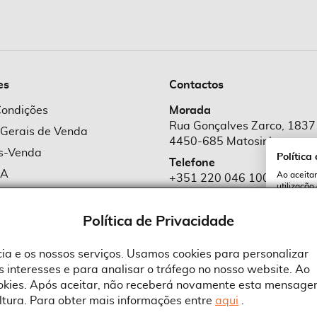
es
Contactos
Condições
Morada
Rua Gonçalves Zarco, 1837
 Gerais de Venda
4450-685 Matosinhos
ós-Venda
Política
Telefone
MA
Ao aceitar
+351 220 046 100
utilização
e Cookies
Chamada para rede fixa naciona
serviços e
cookies a 
e Privacidade
Política de Privacidade
Email
comercial@suprid
ncia e os nossos serviços. Usamos cookies para personalizar
 interesses e para analisar o tráfego no nosso website. Ao
A
ookies. Após aceitar, não receberá novamente esta mensage
ltura. Para obter mais informações entre
aqui
.
 an Adobe Company