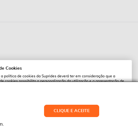
 de Cookies
 a política de cookies da Suprides deverá ter em consideração que a
 de cookies possibilita a personalização da utilização e a apresentação de
l
 ofertas adaptadas ao seu interesses. Pode alterar as suas definições de
qualquer altura.
es.pt
ACEITAR TUDO
CLIQUE E ACEITE
LTERAR DEFINIÇÕES
NEGAR
m.