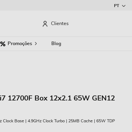
Ir
PT
para
o
CURAR
Clientes
Conteúdo
Promoções
Blog
 i7 12700F Box 12x2.1 65W GEN12
Hz Clock Base | 4.9GHz Clock Turbo | 25MB Cache | 65W TDP