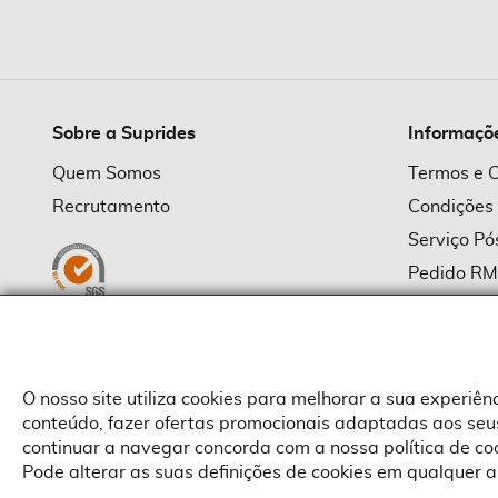
imagens
Sobre a Suprides
Informaçõ
Quem Somos
Termos e 
Recrutamento
Condições
Serviço P
Pedido R
Política d
Política d
Provedor
O nosso site utiliza cookies para melhorar a sua experiê
conteúdo, fazer ofertas promocionais adaptadas aos seus
continuar a navegar concorda com a nossa política de c
Pode alterar as suas definições de cookies em qualquer a
Copyright © Suprides 2026 - Powered by Toogas with
Magento
,