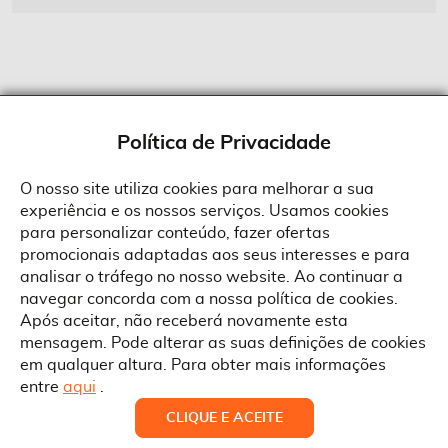
Política de Privacidade
O nosso site utiliza cookies para melhorar a sua
experiência e os nossos serviços. Usamos cookies
Sobre a Suprides
para personalizar conteúdo, fazer ofertas
Política de Cookies
promocionais adaptadas aos seus interesses e para
Quem Somos
Informações
Ao aceitar a política de cookies da Suprides deverá ter em consideração
analisar o tráfego no nosso website. Ao continuar a
que a utilização de cookies possibilita a personalização da utilização e a
Recrutamento
navegar concorda com a nossa política de cookies.
apresentação de serviços e ofertas adaptadas ao seu interesses. Pode
Termos e Condições
alterar as suas definições de cookies a qualquer altura.
Contactos
Após aceitar, não receberá novamente esta
Condições Gerais de Venda
mensagem. Pode alterar as suas definições de cookies
Rua Gonçalves Zarco, 1837
em qualquer altura. Para obter mais informações
Serviço Pós-Venda
Morada
4450-685 Matosinhos
ACEITAR TUDO
entre
aqui
.
Pedido RMA
Copyright © Suprides 2026 - Powered by Toogas with
Telefone
ALTERAR DEFINIÇÕES
NEGAR
CLIQUE E ACEITE
Política de Cookies
+351 220 046 100
Magento
, an Adobe Company