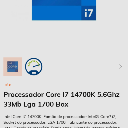
Saltar
Intel
para
Processador Core I7 14700K 5.6Ghz
o
início
33Mb Lga 1700 Box
da
Galeria
Intel Core i7-14700K. Família de processador: Intel® Core? i7,
de
Socket do processador: LGA 1700, Fabricante do processador:
imagens