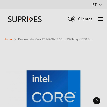
Ir
PT
para
o
Procurar
Clientes
Conteúdo
Home
Processador Core I7 14700K 5.6Ghz 33Mb Lga 1700 Box
Saltar
para
o
final
da
Galeria
de
imagens