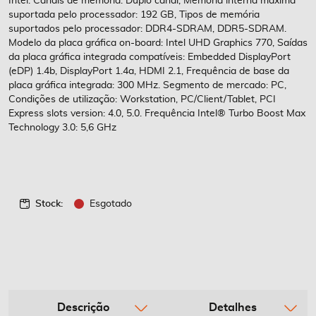
Intel. Canais de memória: Duplo canal, Memória interna máxima
suportada pelo processador: 192 GB, Tipos de memória
suportados pelo processador: DDR4-SDRAM, DDR5-SDRAM.
Modelo da placa gráfica on-board: Intel UHD Graphics 770, Saídas
da placa gráfica integrada compatíveis: Embedded DisplayPort
(eDP) 1.4b, DisplayPort 1.4a, HDMI 2.1, Frequência de base da
placa gráfica integrada: 300 MHz. Segmento de mercado: PC,
Condições de utilização: Workstation, PC/Client/Tablet, PCI
Express slots version: 4.0, 5.0. Frequência Intel® Turbo Boost Max
Technology 3.0: 5,6 GHz
Stock:
Esgotado
Descrição
Detalhes