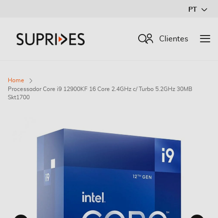
Ir
PT
para
o
Procurar
Clientes
Conteúdo
Home
Processador Core i9 12900KF 16 Core 2.4GHz c/ Turbo 5.2GHz 30MB
Skt1700
Saltar
para
o
final
da
Galeria
de
imagens