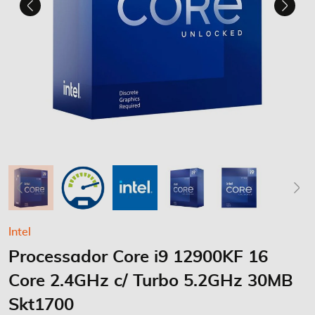
Saltar
Intel
para
Processador Core i9 12900KF 16
o
início
Core 2.4GHz c/ Turbo 5.2GHz 30MB
da
Galeria
Skt1700