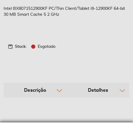
de
imagens
Intel BX8071512900KF PC/Thin Client/Tablet i9-12900KF 64-bit
30 MB Smart Cache 5 2 GHz
Stock:
Esgotado
Descrição
Detalhes