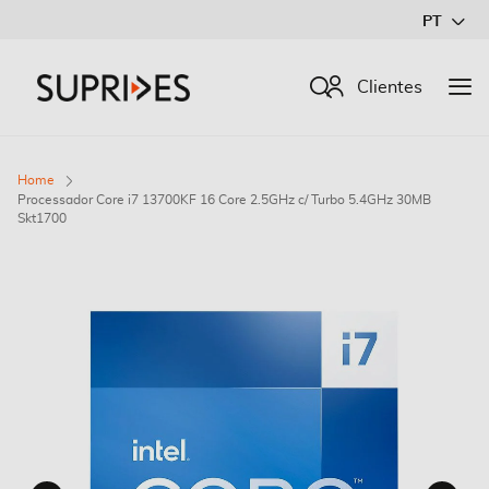
Ir
PT
para
o
Procurar
Clientes
Conteúdo
Home
Processador Core i7 13700KF 16 Core 2.5GHz c/ Turbo 5.4GHz 30MB
Skt1700
Saltar
para
o
final
da
Galeria
de
imagens