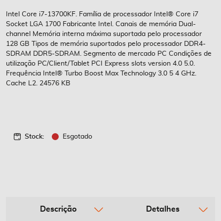
de
imagens
Intel Core i7-13700KF. Família de processador Intel® Core i7
Socket LGA 1700 Fabricante Intel. Canais de memória Dual-
channel Memória interna máxima suportada pelo processador
128 GB Tipos de memória suportados pelo processador DDR4-
SDRAM DDR5-SDRAM. Segmento de mercado PC Condições de
utilização PC/Client/Tablet PCI Express slots version 4.0 5.0.
Frequência Intel® Turbo Boost Max Technology 3.0 5 4 GHz.
Cache L2. 24576 KB
Stock:
Esgotado
Descrição
Detalhes