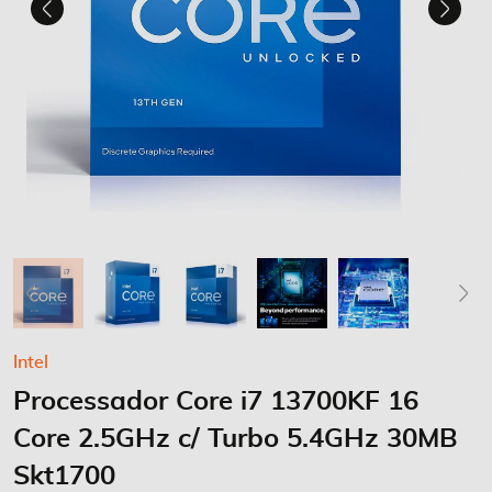
Saltar
Intel
para
Processador Core i7 13700KF 16
o
início
Core 2.5GHz c/ Turbo 5.4GHz 30MB
da
Galeria
Skt1700