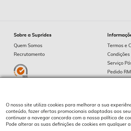
imagens
Sobre a Suprides
Informaçõ
Quem Somos
Termos e 
Recrutamento
Condições
Serviço P
Pedido R
Política d
Política d
Provedor
O nosso site utiliza cookies para melhorar a sua experiê
conteúdo, fazer ofertas promocionais adaptadas aos seus
continuar a navegar concorda com a nossa política de c
Pode alterar as suas definições de cookies em qualquer a
Copyright © Suprides 2026 - Powered by Toogas with
Magento
,