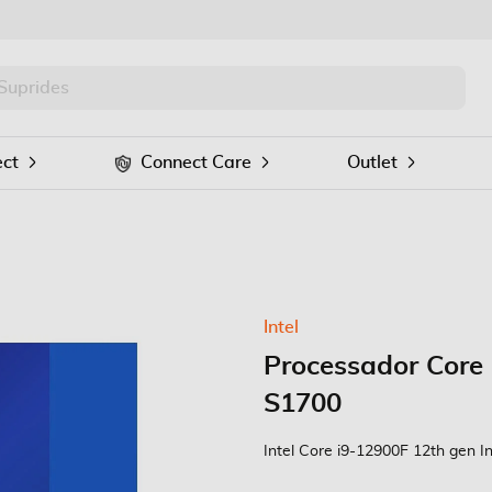
PRO
Procurar
ct
Connect Care
Outlet
Intel
Processador Core
S1700
Intel Core i9-12900F 12th gen I