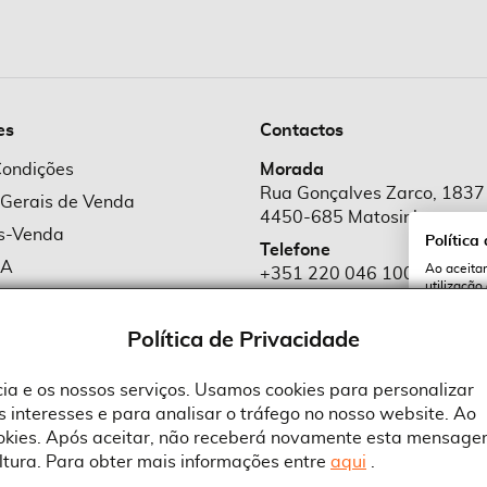
es
Contactos
Condições
Morada
Rua Gonçalves Zarco, 1837
 Gerais de Venda
4450-685 Matosinhos
ós-Venda
Política
Telefone
MA
Ao aceitar
+351 220 046 100
utilização
e Cookies
Chamada para rede fixa naciona
serviços e
cookies a 
e Privacidade
Política de Privacidade
Email
comercial@suprid
ncia e os nossos serviços. Usamos cookies para personalizar
 interesses e para analisar o tráfego no nosso website. Ao
A
ookies. Após aceitar, não receberá novamente esta mensage
ltura. Para obter mais informações entre
aqui
.
 an Adobe Company