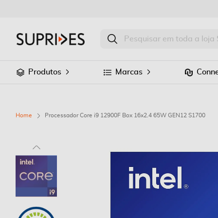
Produtos
Marcas
Conne
Home
Processador Core i9 12900F Box 16x2.4 65W GEN12 S1700
Saltar
para
o
final
da
Galeria
de