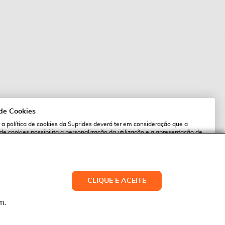
 de Cookies
 a política de cookies da Suprides deverá ter em consideração que a
 de cookies possibilita a personalização da utilização e a apresentação de
l
 ofertas adaptadas ao seu interesses. Pode alterar as suas definições de
qualquer altura.
es.pt
ACEITAR TUDO
CLIQUE E ACEITE
LTERAR DEFINIÇÕES
NEGAR
m.