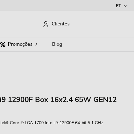
Ir
PT
para
o
CURAR
Clientes
Conteúdo
Promoções
Blog
 i9 12900F Box 16x2.4 65W GEN12
ntel® Core i9 LGA 1700 Intel i9-12900F 64-bit 5 1 GHz