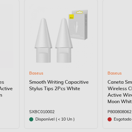
Baseus
Baseus
es
Smooth Writing Capacitive
Caneta Smo
Active
Stylus Tips 2Pcs White
Wireless C
n
Active Wir
Moon Whit
SXBC010002
P800808062
Disponível (
10 Un )
Esgotado