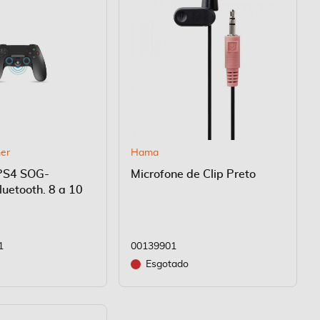
mer
Hama
PS4 SOG-
Microfone de Clip Preto
uetooth. 8 a 10
1
00139901
Esgotado