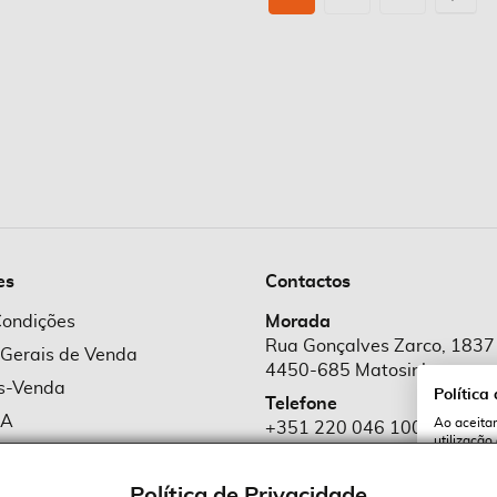
es
Contactos
Condições
Morada
Rua Gonçalves Zarco, 1837
 Gerais de Venda
4450-685 Matosinhos
ós-Venda
Política
Telefone
MA
Ao aceitar
+351 220 046 100
utilização
e Cookies
Chamada para rede fixa naciona
serviços e
cookies a 
e Privacidade
Política de Privacidade