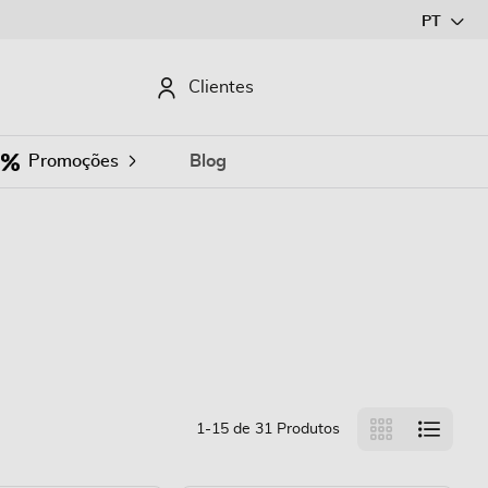
Ir
PT
para
o
CURAR
Clientes
Conteúdo
Promoções
Blog
Ver
Grelha
Lista
1
-
15
de
31
Produtos
como