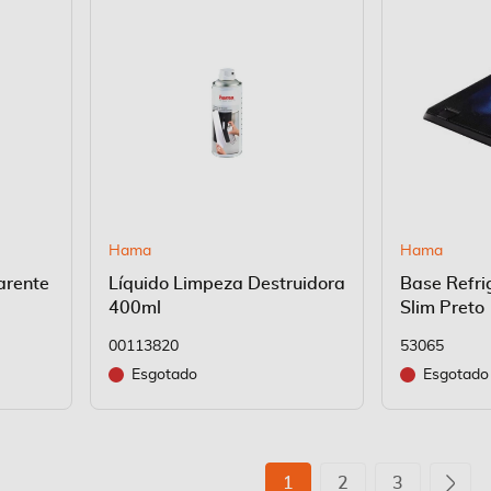
Hama
Hama
arente
Líquido Limpeza Destruidora
Base Refri
400ml
Slim Preto
00113820
53065
Esgotado
Esgotado
Página
Está de momento a ler a 
Página
Página
Pág
Seg
1
2
3