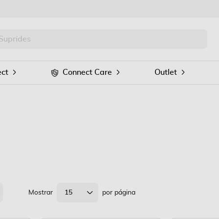
PRO
Procurar
ct
Connect Care
Outlet
Mostrar
15
por página