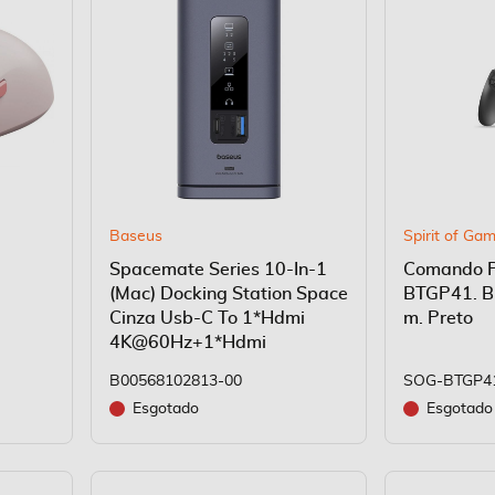
Baseus
Spirit of Ga
Spacemate Series 10-In-1
Comando 
(Mac) Docking Station Space
BTGP41. Bl
Cinza Usb-C To 1*Hdmi
m. Preto
4K@60Hz+1*Hdmi
B00568102813-00
SOG-BTGP4
Esgotado
Esgotado