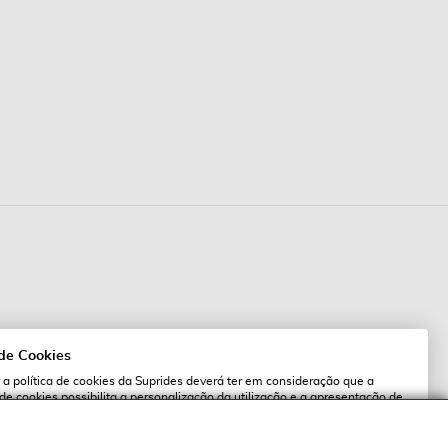
 de Cookies
 a política de cookies da Suprides deverá ter em consideração que a
 de cookies possibilita a personalização da utilização e a apresentação de
l
 ofertas adaptadas ao seu interesses. Pode alterar as suas definições de
qualquer altura.