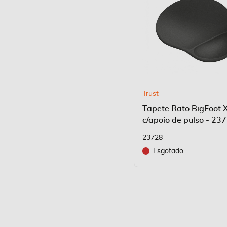
Trust
Tapete Rato BigFoot 
c/apoio de pulso - 23
23728
Esgotado