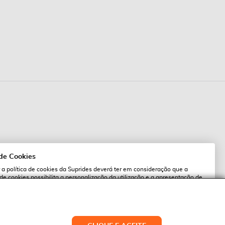
 de Cookies
 a política de cookies da Suprides deverá ter em consideração que a
 de cookies possibilita a personalização da utilização e a apresentação de
l
 ofertas adaptadas ao seu interesses. Pode alterar as suas definições de
qualquer altura.
es.pt
ACEITAR TUDO