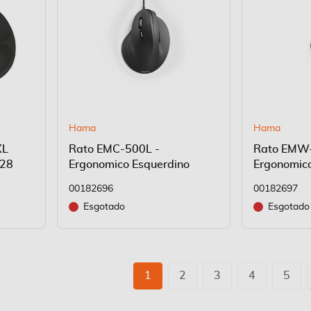
Hama
Hama
XL
Rato EMC-500L -
Rato EMW-
728
Ergonomico Esquerdino
Ergonomico
00182696
00182697
Esgotado
Esgotado
Página
Está de momento a ler a página
Página
Página
Página
Pági
1
2
3
4
5