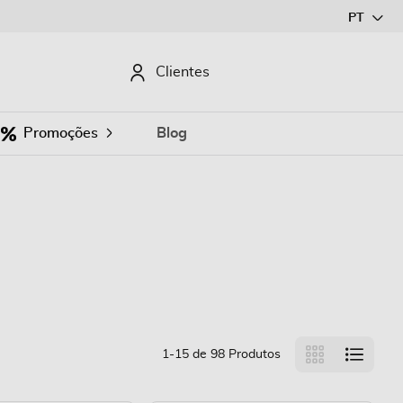
Ir
PT
para
o
CURAR
Clientes
Conteúdo
Promoções
Blog
Ver
Grelha
Lista
1
-
15
de
98
Produtos
como