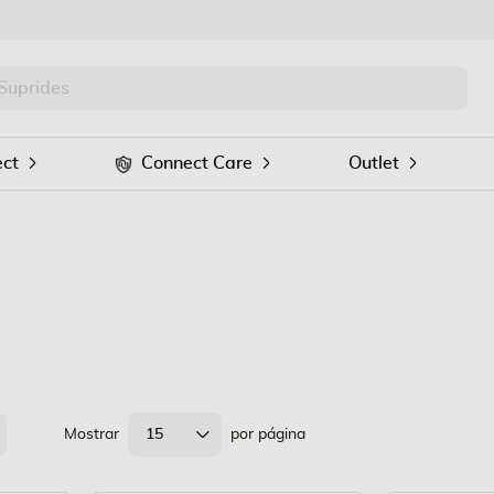
PRO
Procurar
ct
Connect Care
Outlet
Mostrar
15
por página