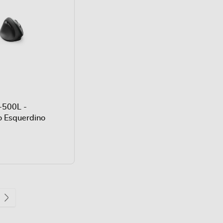
500L -
 Esquerdino
na
Página
Seguinte