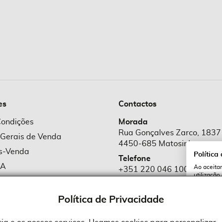
es
Contactos
Condições
Morada
Rua Gonçalves Zarco, 1837
 Gerais de Venda
4450-685 Matosinhos
ós-Venda
Política
Telefone
MA
Ao aceitar
+351 220 046 100
utilização
e Cookies
Chamada para rede fixa naciona
serviços e
cookies a 
e Privacidade
Política de Privacidade
Email
comercial@suprid