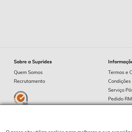
Sobre a Suprides
Informaçõ
Quem Somos
Termos e 
Recrutamento
Condições
Serviço P
Pedido R
Política d
Política d
Provedor