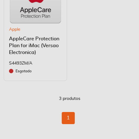
Apple
AppleCare Protection
Plan for iMac (Versao
Electronica)
S4493ZM/A
Esgotado
3
produtos
Página
Está
1
de
momento
a
ler