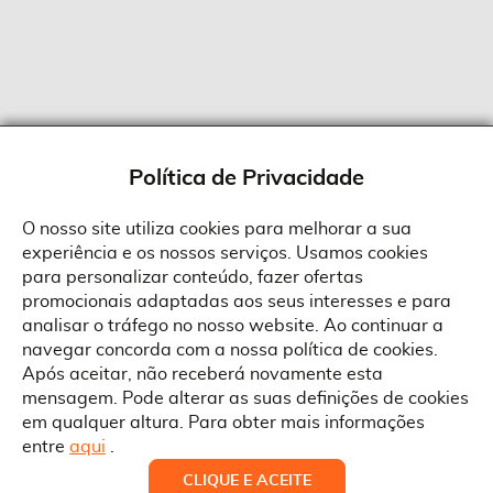
a
página
Política de Privacidade
O nosso site utiliza cookies para melhorar a sua
experiência e os nossos serviços. Usamos cookies
Sobre a Suprides
para personalizar conteúdo, fazer ofertas
Política de Cookies
promocionais adaptadas aos seus interesses e para
Quem Somos
Informações
Ao aceitar a política de cookies da Suprides deverá ter em consideração
analisar o tráfego no nosso website. Ao continuar a
que a utilização de cookies possibilita a personalização da utilização e a
Recrutamento
navegar concorda com a nossa política de cookies.
apresentação de serviços e ofertas adaptadas ao seu interesses. Pode
Termos e Condições
alterar as suas definições de cookies a qualquer altura.
Contactos
Após aceitar, não receberá novamente esta
Condições Gerais de Venda
mensagem. Pode alterar as suas definições de cookies
Rua Gonçalves Zarco, 1837
em qualquer altura. Para obter mais informações
Serviço Pós-Venda
Morada
4450-685 Matosinhos
ACEITAR TUDO
entre
aqui
.
Pedido RMA
Copyright © Suprides 2026 - Powered by Toogas with
Telefone
ALTERAR DEFINIÇÕES
NEGAR
CLIQUE E ACEITE
Política de Cookies
+351 220 046 100