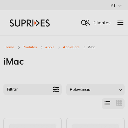
Ir
PT
para
o
Procurar
Clientes
Conteúdo
Home
Produtos
Apple
AppleCare
iMac
iMac
Filtrar