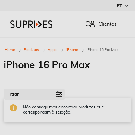
Ir
PT
para
o
Procurar
Clientes
Conteúdo
Home
Produtos
Apple
iPhone
iPhone 16 Pro Max
iPhone 16 Pro Max
Filtrar
Não conseguimos encontrar produtos que
correspondam à seleção.