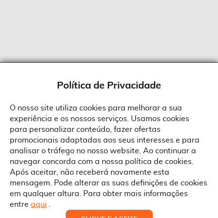
Política de Privacidade
O nosso site utiliza cookies para melhorar a sua
experiência e os nossos serviços. Usamos cookies
Sobre a Suprides
para personalizar conteúdo, fazer ofertas
Política de Cookies
promocionais adaptadas aos seus interesses e para
Quem Somos
Informações
Ao aceitar a política de cookies da Suprides deverá ter em consideração
analisar o tráfego no nosso website. Ao continuar a
que a utilização de cookies possibilita a personalização da utilização e a
Recrutamento
navegar concorda com a nossa política de cookies.
apresentação de serviços e ofertas adaptadas ao seu interesses. Pode
Termos e Condições
alterar as suas definições de cookies a qualquer altura.
Contactos
Após aceitar, não receberá novamente esta
Condições Gerais de Venda
mensagem. Pode alterar as suas definições de cookies
Rua Gonçalves Zarco, 1837
em qualquer altura. Para obter mais informações
Serviço Pós-Venda
Morada
4450-685 Matosinhos
ACEITAR TUDO
entre
aqui
.
Pedido RMA
Copyright © Suprides 2026 - Powered by Toogas with