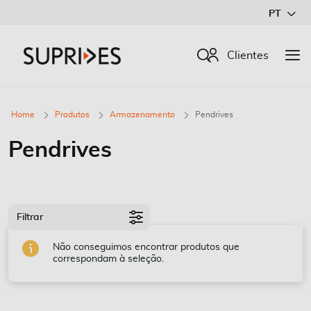
Ir
PT
para
o
Procurar
Clientes
Conteúdo
Home
Produtos
Armazenamento
Pendrives
Pendrives
Filtrar
Não conseguimos encontrar produtos que
correspondam à seleção.