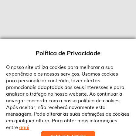
Política de Privacidade
O nosso site utiliza cookies para melhorar a sua
experiência e os nossos serviços. Usamos cookies
Sobre a Suprides
para personalizar conteúdo, fazer ofertas
Política de Cookies
promocionais adaptadas aos seus interesses e para
Quem Somos
Informações
Ao aceitar a política de cookies da Suprides deverá ter em consideração
analisar o tráfego no nosso website. Ao continuar a
que a utilização de cookies possibilita a personalização da utilização e a
Recrutamento
navegar concorda com a nossa política de cookies.
apresentação de serviços e ofertas adaptadas ao seu interesses. Pode
Termos e Condições
alterar as suas definições de cookies a qualquer altura.
Contactos
Após aceitar, não receberá novamente esta
Condições Gerais de Venda
mensagem. Pode alterar as suas definições de cookies
Rua Gonçalves Zarco, 1837
em qualquer altura. Para obter mais informações
Serviço Pós-Venda
Morada
4450-685 Matosinhos
ACEITAR TUDO
entre
aqui
.
Pedido RMA
Copyright © Suprides 2026 - Powered by Toogas with