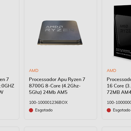
AMD
AMD
en 7
Processador Apu Ryzen 7
Processad
:0GHZ
8700G 8-Core (4.2Ghz-
16 Core (3
0W
5Ghz) 24Mb AM5
72MB AM
100-100001236BOX
100-10000
Esgotado
Esgotado