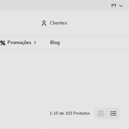
Ir
PT
para
o
CURAR
Clientes
Conteúdo
Promoções
Blog
Ver
Grelha
Lista
1
-
15
de
103
Produtos
como