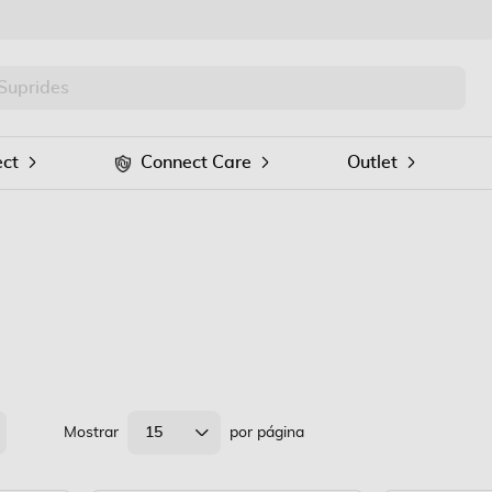
PRO
Procurar
ct
Connect Care
Outlet
Mostrar
15
por página