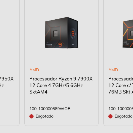
AMD
AMD
 7950X
Processador Ryzen 9 7900X
Processad
Hz
12 Core 4.7GHz/5.6GHz
12 Core c/
SktAM4
76MB Skt
100-100000589WOF
100-100000
Esgotado
Esgotado