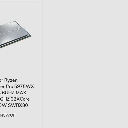
or Ryzen
per Pro 5975WX
3.6GHZ MAX
5GHZ 32XCore
80W SWRX80
0445WOF