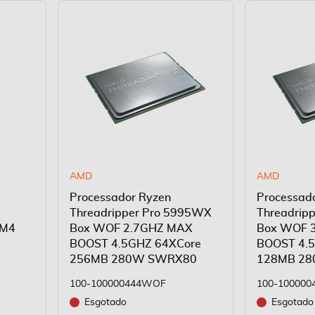
AMD
AMD
Processador Ryzen
Processad
Threadripper Pro 5995WX
Threadrip
AM4
Box WOF 2.7GHZ MAX
Box WOF 
BOOST 4.5GHZ 64XCore
BOOST 4.
256MB 280W SWRX80
128MB 2
100-100000444WOF
100-10000
Esgotado
Esgotado