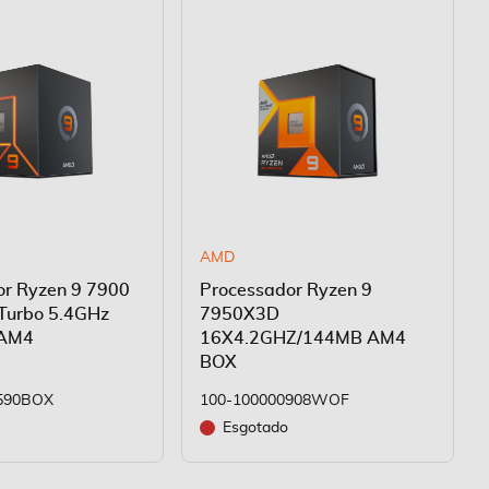
AMD
or Ryzen 9 7900
Processador Ryzen 9
 Turbo 5.4GHz
7950X3D
 AM4
16X4.2GHZ/144MB AM4
BOX
590BOX
100-100000908WOF
Esgotado