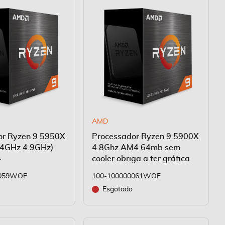
AMD
or Ryzen 9 5950X
Processador Ryzen 9 5900X
.4GHz 4.9GHz)
4.8Ghz AM4 64mb sem
4
cooler obriga a ter gráfica
0059WOF
100-100000061WOF
Esgotado