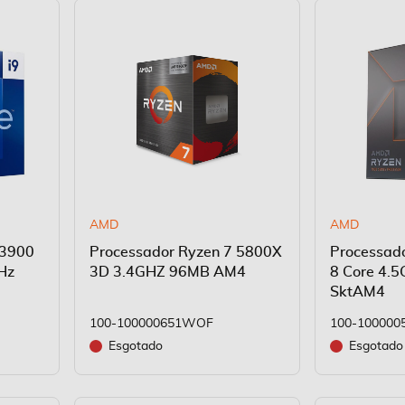
AMD
AMD
13900
Processador Ryzen 7 5800X
Processad
GHz
3D 3.4GHZ 96MB AM4
8 Core 4.
SktAM4
100-100000651WOF
100-10000
Esgotado
Esgotado