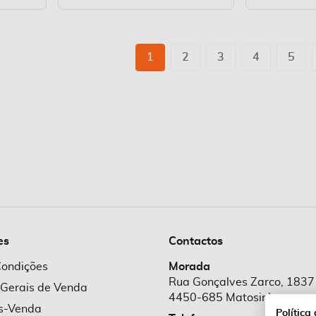
Página
Está de momento a ler a página
Página
Página
Página
Pági
1
2
3
4
5
es
Contactos
Condições
Morada
Rua Gonçalves Zarco, 1837
 Gerais de Venda
4450-685 Matosinhos
ós-Venda
Política