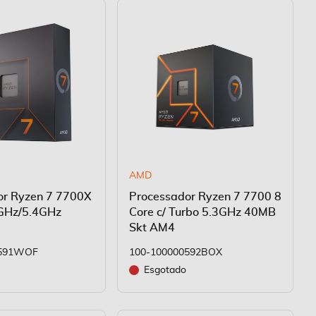
AMD
or Ryzen 7 7700X
Processador Ryzen 7 7700 8
5GHz/5.4GHz
Core c/ Turbo 5.3GHz 40MB
Skt AM4
0591WOF
100-100000592BOX
Esgotado