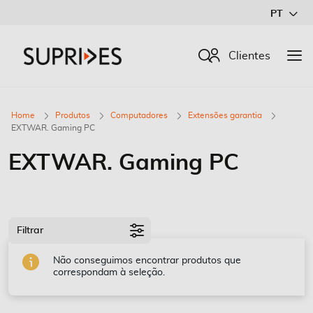
Ir
PT
para
o
Procurar
Clientes
Conteúdo
Home
Produtos
Computadores
Extensões garantia
EXTWAR. Gaming PC
EXTWAR. Gaming PC
Filtrar
Não conseguimos encontrar produtos que
correspondam à seleção.