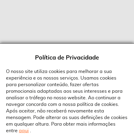
Política de Privacidade
O nosso site utiliza cookies para melhorar a sua
experiência e os nossos serviços. Usamos cookies
Sobre a Suprides
para personalizar conteúdo, fazer ofertas
Política de Cookies
promocionais adaptadas aos seus interesses e para
Quem Somos
Informações
Ao aceitar a política de cookies da Suprides deverá ter em consideração
analisar o tráfego no nosso website. Ao continuar a
que a utilização de cookies possibilita a personalização da utilização e a
Recrutamento
navegar concorda com a nossa política de cookies.
apresentação de serviços e ofertas adaptadas ao seu interesses. Pode
Termos e Condições
alterar as suas definições de cookies a qualquer altura.
Contactos
Após aceitar, não receberá novamente esta
Condições Gerais de Venda
mensagem. Pode alterar as suas definições de cookies
Rua Gonçalves Zarco, 1837
em qualquer altura. Para obter mais informações
Serviço Pós-Venda
Morada
4450-685 Matosinhos
ACEITAR TUDO
entre
aqui
.
Pedido RMA