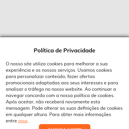
Política de Privacidade
O nosso site utiliza cookies para melhorar a sua
experiência e os nossos serviços. Usamos cookies
Sobre a Suprides
para personalizar conteúdo, fazer ofertas
Política de Cookies
promocionais adaptadas aos seus interesses e para
Quem Somos
Informações
Ao aceitar a política de cookies da Suprides deverá ter em consideração
analisar o tráfego no nosso website. Ao continuar a
que a utilização de cookies possibilita a personalização da utilização e a
Recrutamento
navegar concorda com a nossa política de cookies.
apresentação de serviços e ofertas adaptadas ao seu interesses. Pode
Termos e Condições
alterar as suas definições de cookies a qualquer altura.
Contactos
Após aceitar, não receberá novamente esta
Condições Gerais de Venda
mensagem. Pode alterar as suas definições de cookies
Rua Gonçalves Zarco, 1837
em qualquer altura. Para obter mais informações
Serviço Pós-Venda
Morada
4450-685 Matosinhos
ACEITAR TUDO
entre
aqui
.
Pedido RMA
Copyright © Suprides 2026 - Powered by Toogas with