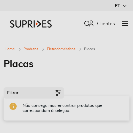
Ir
PT
para
o
Procurar
Clientes
Conteúdo
Home
Produtos
Eletrodomésticos
Placas
Placas
Filtrar
Não conseguimos encontrar produtos que
correspondam à seleção.