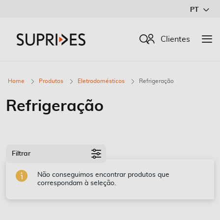
Ir
PT
para
o
Procurar
Clientes
Conteúdo
Home
Produtos
Eletrodomésticos
Refrigeração
Refrigeração
Filtrar
Não conseguimos encontrar produtos que
correspondam à seleção.