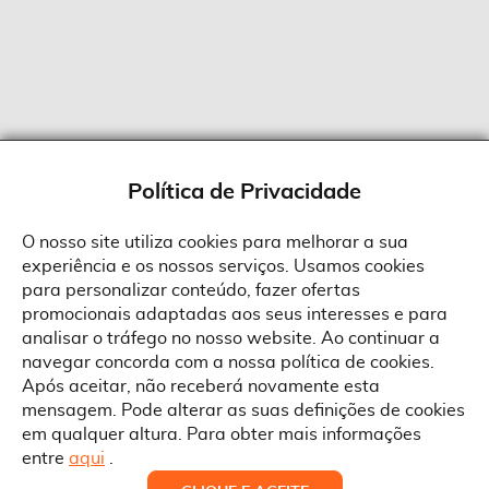
Política de Privacidade
O nosso site utiliza cookies para melhorar a sua
experiência e os nossos serviços. Usamos cookies
Sobre a Suprides
para personalizar conteúdo, fazer ofertas
Política de Cookies
promocionais adaptadas aos seus interesses e para
Quem Somos
Informações
Ao aceitar a política de cookies da Suprides deverá ter em consideração
analisar o tráfego no nosso website. Ao continuar a
que a utilização de cookies possibilita a personalização da utilização e a
Recrutamento
navegar concorda com a nossa política de cookies.
apresentação de serviços e ofertas adaptadas ao seu interesses. Pode
Termos e Condições
alterar as suas definições de cookies a qualquer altura.
Contactos
Após aceitar, não receberá novamente esta
Condições Gerais de Venda
mensagem. Pode alterar as suas definições de cookies
Rua Gonçalves Zarco, 1837
em qualquer altura. Para obter mais informações
Serviço Pós-Venda
Morada
4450-685 Matosinhos
ACEITAR TUDO
entre
aqui
.
Pedido RMA
Copyright © Suprides 2026 - Powered by Toogas with