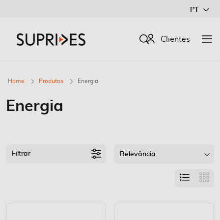
Ir
PT
para
o
Procurar
Clientes
Conteúdo
Home
Produtos
Energia
Energia
Filtrar