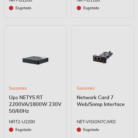
NRT-B2200
NRT-B1100
Esgotado
Esgotado
Socomec
Socomec
Ups NETYS RT
Network Card 7
2200VA/1800W 230V
Web/Snmp Interface
50/60Hz
NRT2-U2200
NET-VISION7CARD
Esgotado
Esgotado