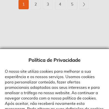
Página
Está
Página
Página
Página
Página
Página
Seguinte
1
2
3
4
5
de
momento
a
ler
a
página
Política de Privacidade
O nosso site utiliza cookies para melhorar a sua
experiência e os nossos serviços. Usamos cookies
Sobre a Suprides
para personalizar conteúdo, fazer ofertas
Política de Cookies
promocionais adaptadas aos seus interesses e para
Quem Somos
Informações
Ao aceitar a política de cookies da Suprides deverá ter em consideração
analisar o tráfego no nosso website. Ao continuar a
que a utilização de cookies possibilita a personalização da utilização e a
Recrutamento
navegar concorda com a nossa política de cookies.
apresentação de serviços e ofertas adaptadas ao seu interesses. Pode
Termos e Condições
alterar as suas definições de cookies a qualquer altura.
Contactos
Após aceitar, não receberá novamente esta
Condições Gerais de Venda