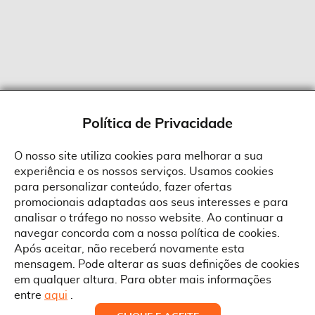
Política de Privacidade
O nosso site utiliza cookies para melhorar a sua
experiência e os nossos serviços. Usamos cookies
Sobre a Suprides
para personalizar conteúdo, fazer ofertas
Política de Cookies
promocionais adaptadas aos seus interesses e para
Quem Somos
Informações
Ao aceitar a política de cookies da Suprides deverá ter em consideração
analisar o tráfego no nosso website. Ao continuar a
que a utilização de cookies possibilita a personalização da utilização e a
Recrutamento
navegar concorda com a nossa política de cookies.
apresentação de serviços e ofertas adaptadas ao seu interesses. Pode
Termos e Condições
alterar as suas definições de cookies a qualquer altura.
Contactos
Após aceitar, não receberá novamente esta
Condições Gerais de Venda
mensagem. Pode alterar as suas definições de cookies
Rua Gonçalves Zarco, 1837
em qualquer altura. Para obter mais informações
Serviço Pós-Venda
Morada
4450-685 Matosinhos
ACEITAR TUDO
entre
aqui
.
Pedido RMA
Copyright © Suprides 2026 - Powered by Toogas with