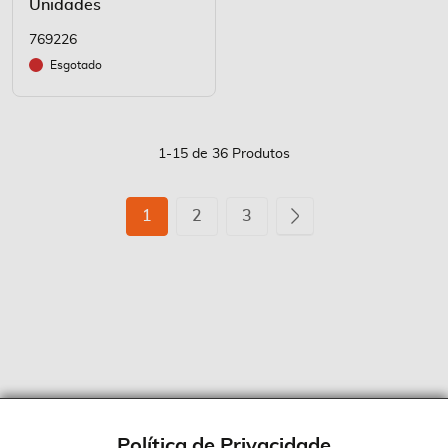
Unidades
769226
Esgotado
1
-
15
de
36
Produtos
Página
Está
Página
Página
Página
Seguinte
1
2
3
de
momento
a
ler
a
página
Política de Privacidade