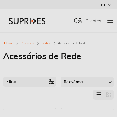
Ir
PT
para
o
Procurar
Clientes
Conteúdo
Home
Produtos
Redes
Acessórios de Rede
Acessórios de Rede
Filtrar