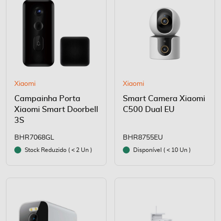
Xiaomi
Xiaomi
Campainha Porta
Smart Camera Xiaomi
Xiaomi Smart Doorbell
C500 Dual EU
3S
BHR7068GL
BHR8755EU
Stock Reduzido (
2 Un )
Disponível (
10 Un )