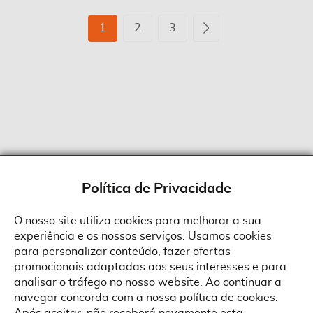
Página
Está
Página
Página
Página
Seguinte
1
2
3
de
momento
a
ler
a
página
Política de Privacidade
O nosso site utiliza cookies para melhorar a sua
experiência e os nossos serviços. Usamos cookies
Sobre a Suprides
para personalizar conteúdo, fazer ofertas
Política de Cookies
promocionais adaptadas aos seus interesses e para
Quem Somos
Informações
Ao aceitar a política de cookies da Suprides deverá ter em consideração
analisar o tráfego no nosso website. Ao continuar a
que a utilização de cookies possibilita a personalização da utilização e a
Recrutamento
navegar concorda com a nossa política de cookies.
apresentação de serviços e ofertas adaptadas ao seu interesses. Pode
Termos e Condições
alterar as suas definições de cookies a qualquer altura.
Contactos