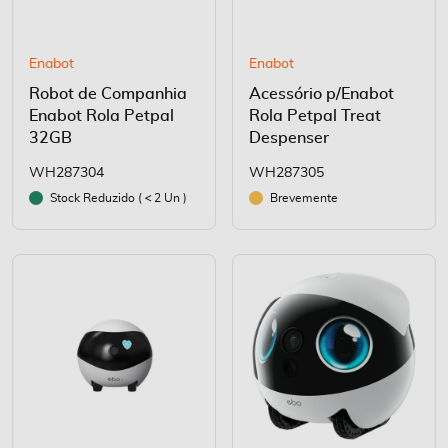
Enabot
Enabot
Robot de Companhia
Acessório p/Enabot
Enabot Rola Petpal
Rola Petpal Treat
32GB
Despenser
WH287304
WH287305
Stock Reduzido (
2 Un )
Brevemente