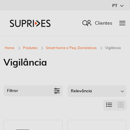
Ir
PT
para
o
Procurar
Clientes
Conteúdo
Home
Produtos
Smart home e Peq. Domésticos
Vigilância
Vigilância
Filtrar