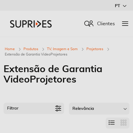
Ir
PT
para
o
Procurar
Clientes
Conteúdo
Home
Produtos
TV, Imagem e Som
Projetores
Extensão de Garantia VideoProjetores
Extensão de Garantia
VideoProjetores
Filtrar