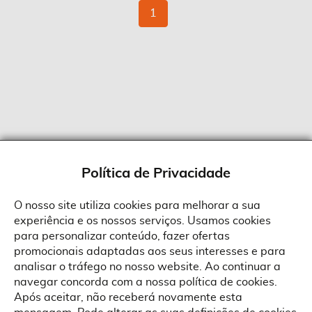
Página
Está
1
de
momento
a
ler
a
página
Política de Privacidade
O nosso site utiliza cookies para melhorar a sua
experiência e os nossos serviços. Usamos cookies
Sobre a Suprides
para personalizar conteúdo, fazer ofertas
Política de Cookies
promocionais adaptadas aos seus interesses e para
Quem Somos
Informações
Ao aceitar a política de cookies da Suprides deverá ter em consideração
analisar o tráfego no nosso website. Ao continuar a
que a utilização de cookies possibilita a personalização da utilização e a
Recrutamento
navegar concorda com a nossa política de cookies.
apresentação de serviços e ofertas adaptadas ao seu interesses. Pode
Termos e Condições
alterar as suas definições de cookies a qualquer altura.
Contactos
Após aceitar, não receberá novamente esta
Condições Gerais de Venda