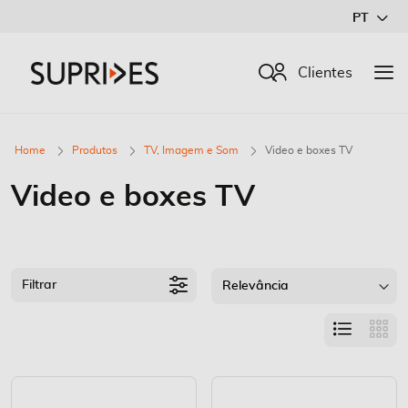
Ir
PT
para
o
Procurar
Clientes
Conteúdo
Home
Produtos
TV, Imagem e Som
Video e boxes TV
Video e boxes TV
Filtrar