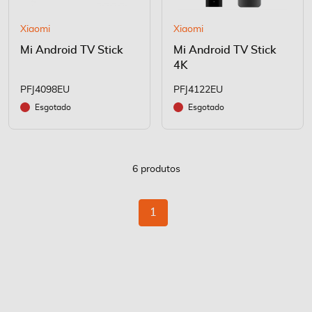
Xiaomi
Xiaomi
Mi Android TV Stick
Mi Android TV Stick
4K
PFJ4098EU
PFJ4122EU
Esgotado
Esgotado
6
produtos
Página
Está
1
de
momento
a
ler
a
página