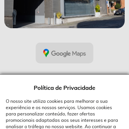
Política de Privacidade
O nosso site utiliza cookies para melhorar a sua
experiência e os nossos serviços. Usamos cookies
Sobre a Suprides
para personalizar conteúdo, fazer ofertas
Política de Cookies
promocionais adaptadas aos seus interesses e para
Quem Somos
Informações
Ao aceitar a política de cookies da Suprides deverá ter em consideração
analisar o tráfego no nosso website. Ao continuar a