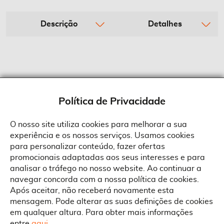
Descrição
Detalhes
Política de Privacidade
O nosso site utiliza cookies para melhorar a sua
experiência e os nossos serviços. Usamos cookies
Sobre a Suprides
para personalizar conteúdo, fazer ofertas
Política de Cookies
promocionais adaptadas aos seus interesses e para
Quem Somos
Informações
Ao aceitar a política de cookies da Suprides deverá ter em consideração
analisar o tráfego no nosso website. Ao continuar a
que a utilização de cookies possibilita a personalização da utilização e a
Recrutamento
navegar concorda com a nossa política de cookies.
apresentação de serviços e ofertas adaptadas ao seu interesses. Pode
Termos e Condições
alterar as suas definições de cookies a qualquer altura.
Contactos
Após aceitar, não receberá novamente esta
Condições Gerais de Venda
mensagem. Pode alterar as suas definições de cookies
Rua Gonçalves Zarco, 1837
em qualquer altura. Para obter mais informações
Serviço Pós-Venda
Morada
4450-685 Matosinhos
ACEITAR TUDO
entre
aqui
.