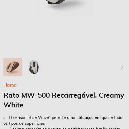
Saltar
Hama
para
Rato MW-500 Recarregável, Creamy
o
início
White
da
Galeria
O sensor “Blue Wave” permite uma utilização em quase todos
de
os tipos de superfícies
imagens