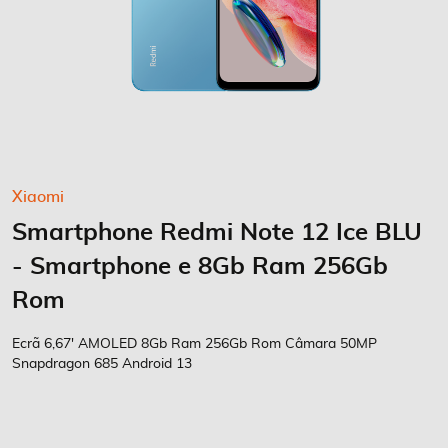
Saltar
Xiaomi
para
Smartphone Redmi Note 12 Ice BLU
o
início
- Smartphone e 8Gb Ram 256Gb
da
Galeria
Rom
de
imagens
Ecrã 6,67' AMOLED 8Gb Ram 256Gb Rom Câmara 50MP
Snapdragon 685 Android 13