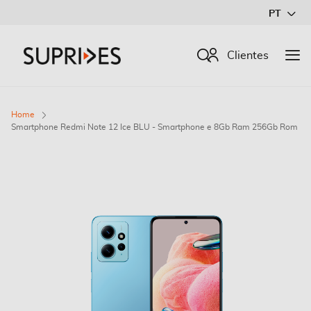
Ir
PT
para
o
Procurar
Clientes
Conteúdo
Home
Smartphone Redmi Note 12 Ice BLU - Smartphone e 8Gb Ram 256Gb Rom
Saltar
para
o
final
da
Galeria
de
imagens