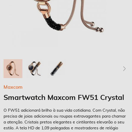
Saltar
Maxcom
para
Smartwatch Maxcom FW51 Crystal
o
início
da
O FW51 adicionará brilho à sua vida cotidiana. Com Crystal, não
Galeria
precisa de joias adicionais ou roupas extravagantes para chamar
a atenção. Cristais pretos elegantes e cintilantes elevarão o seu
de
estilo. A tela HD de 1,09 polegadas e mostradores de relógio
imagens