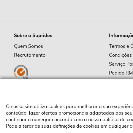
imagens
Sobre a Suprides
Informaçõ
Quem Somos
Termos e 
Recrutamento
Condições
Serviço P
Pedido R
Política d
Política d
Provedor
O nosso site utiliza cookies para melhorar a sua experiê
conteúdo, fazer ofertas promocionais adaptadas aos seus
continuar a navegar concorda com a nossa política de c
Pode alterar as suas definições de cookies em qualquer a
Copyright © Suprides 2026 - Powered by Toogas with
Magento
,