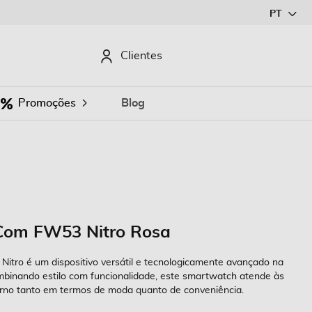
Ir
PT
para
o
CURAR
Clientes
Conteúdo
Promoções
Blog
om FW53 Nitro Rosa
o é um dispositivo versátil e tecnologicamente avançado na
binando estilo com funcionalidade, este smartwatch atende às
rno tanto em termos de moda quanto de conveniência.