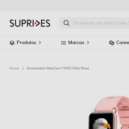
Produtos
Marcas
Conne
Home
Smartwatch MaxCom FW53 Nitro Rosa
Saltar
para
o
final
da
Galeria
de