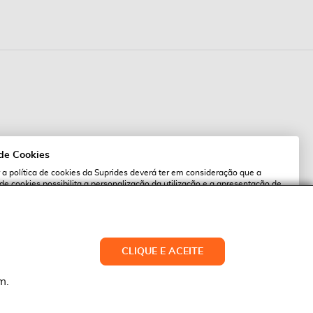
 de Cookies
 a política de cookies da Suprides deverá ter em consideração que a
 de cookies possibilita a personalização da utilização e a apresentação de
l
 ofertas adaptadas ao seu interesses. Pode alterar as suas definições de
qualquer altura.
es.pt
ACEITAR TUDO
CLIQUE E ACEITE
LTERAR DEFINIÇÕES
NEGAR
m.