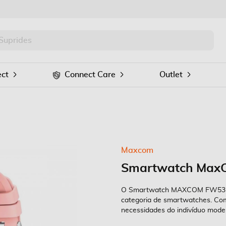
PRO
Procurar
ct
Connect Care
Outlet
Maxcom
Smartwatch MaxC
O Smartwatch MAXCOM FW53 Nitr
categoria de smartwatches. Com
necessidades do indivíduo mode