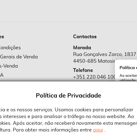
es
Contactos
Condições
Morada
Rua Gonçalves Zarco, 1837
 Gerais de Venda
4450-685 Matosinhos
ós-Venda
Política
Telefone
MA
Ao aceitar
+351 220 046 100
utilização
e Cookies
Chamada para rede fixa naciona
serviços e
cookies a 
e Privacidade
Política de Privacidade
Email
comercial@suprid
ncia e os nossos serviços. Usamos cookies para personalizar
 interesses e para analisar o tráfego no nosso website. Ao
A
ookies. Após aceitar, não receberá novamente esta mensage
ltura. Para obter mais informações entre
aqui
.
 an Adobe Company