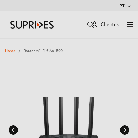
Ir
PT
para
o
Procurar
Clientes
Conteúdo
Home
Router Wi-Fi 6 Ax1500
Saltar
para
o
final
da
Galeria
de
imagens