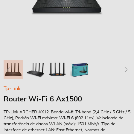
Saltar
Tp-Link
para
Router Wi-Fi 6 Ax1500
o
início
da
TP-Link ARCHER AX12. Banda wi-fi: Tri-band (2,4 GHz / 5 GHz / 5
Galeria
GHz), Padrão Wi-Fi máximo: Wi-Fi 6 (802.11ax), Velocidade de
transferência de dados WLAN (máx.): 1501 Mbit/s. Tipo de
de
interface de ethernet LAN: Fast Ethernet, Normas de
imagens