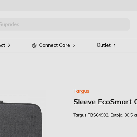
PRO
Procurar
ct
Connect Care
Outlet
Targus
Sleeve EcoSmart 
Targus TBS64902, Estojo, 30,5 cm