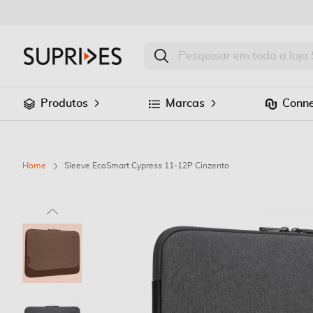
Produtos
Marcas
Conne
Home
Sleeve EcoSmart Cypress 11-12P Cinzento
Saltar
para
o
final
da
Galeria
de