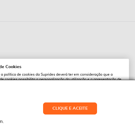
 de Cookies
 a política de cookies da Suprides deverá ter em consideração que a
 de cookies possibilita a personalização da utilização e a apresentação de
l
 ofertas adaptadas ao seu interesses. Pode alterar as suas definições de
qualquer altura.
es.pt
ACEITAR TUDO
CLIQUE E ACEITE
LTERAR DEFINIÇÕES
NEGAR
m.