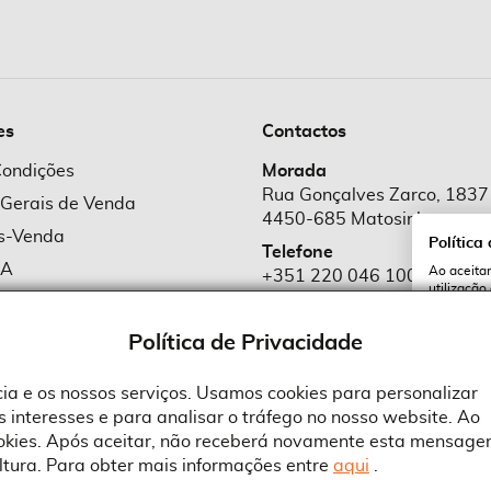
es
Contactos
Condições
Morada
Rua Gonçalves Zarco, 1837
 Gerais de Venda
4450-685 Matosinhos
ós-Venda
Política
Telefone
MA
Ao aceitar
+351 220 046 100
utilização
e Cookies
Chamada para rede fixa naciona
serviços e
cookies a 
e Privacidade
Política de Privacidade
Email
comercial@suprid
ncia e os nossos serviços. Usamos cookies para personalizar
 interesses e para analisar o tráfego no nosso website. Ao
A
ookies. Após aceitar, não receberá novamente esta mensage
ltura. Para obter mais informações entre
aqui
.
 an Adobe Company