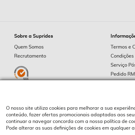
imagens
Sobre a Suprides
Informaçõ
Quem Somos
Termos e 
Recrutamento
Condições
Serviço P
Pedido R
Política d
Política d
Provedor
O nosso site utiliza cookies para melhorar a sua experiê
conteúdo, fazer ofertas promocionais adaptadas aos seus
continuar a navegar concorda com a nossa política de c
Pode alterar as suas definições de cookies em qualquer a
Copyright © Suprides 2026 - Powered by Toogas with
Magento
,