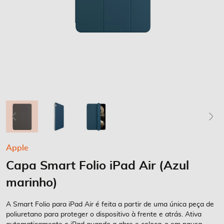
Saltar
Apple
para
Capa Smart Folio iPad Air (Azul
o
início
marinho)
da
Galeria
A Smart Folio para iPad Air é feita a partir de uma única peça de
de
poliuretano para proteger o dispositivo à frente e atrás. Ativa
imagens