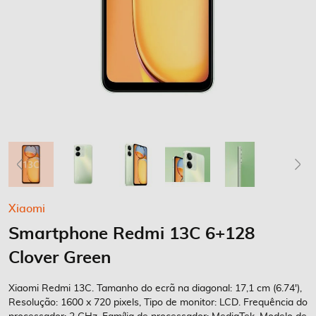
Saltar
Xiaomi
para
Smartphone Redmi 13C 6+128
o
início
Clover Green
da
Galeria
Xiaomi Redmi 13C. Tamanho do ecrã na diagonal: 17,1 cm (6.74'),
de
Resolução: 1600 x 720 pixels, Tipo de monitor: LCD. Frequência do
imagens