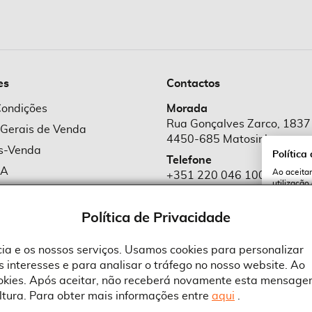
es
Contactos
Condições
Morada
Rua Gonçalves Zarco, 1837
 Gerais de Venda
4450-685 Matosinhos
ós-Venda
Política
Telefone
MA
Ao aceitar
+351 220 046 100
utilização
e Cookies
Chamada para rede fixa naciona
serviços e
cookies a 
e Privacidade
Política de Privacidade
Email
comercial@suprid
ncia e os nossos serviços. Usamos cookies para personalizar
 interesses e para analisar o tráfego no nosso website. Ao
A
ookies. Após aceitar, não receberá novamente esta mensage
ltura. Para obter mais informações entre
aqui
.
 an Adobe Company