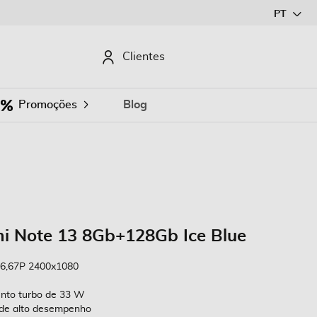
Ir
PT
para
o
CURAR
Clientes
Conteúdo
Promoções
Blog
 Note 13 8Gb+128Gb Ice Blue
6,67P 2400x1080
nto turbo de 33 W
de alto desempenho