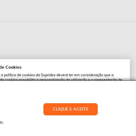
 de Cookies
 a política de cookies da Suprides deverá ter em consideração que a
 de cookies possibilita a personalização da utilização e a apresentação de
l
 ofertas adaptadas ao seu interesses. Pode alterar as suas definições de
qualquer altura.
es.pt
ACEITAR TUDO
CLIQUE E ACEITE
LTERAR DEFINIÇÕES
NEGAR
m.