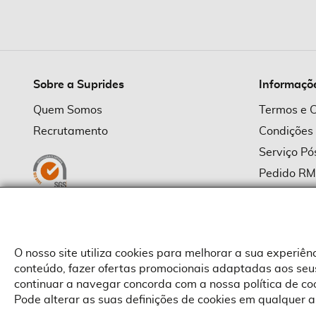
imagens
Sobre a Suprides
Informaçõ
Quem Somos
Termos e 
Recrutamento
Condições
Serviço P
Pedido R
Política d
Política d
Provedor
O nosso site utiliza cookies para melhorar a sua experiê
conteúdo, fazer ofertas promocionais adaptadas aos seus
continuar a navegar concorda com a nossa política de c
Pode alterar as suas definições de cookies em qualquer a
Copyright © Suprides 2026 - Powered by Toogas with
Magento
,