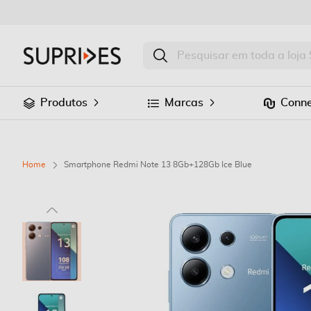
Produtos
Marcas
Conne
Home
Smartphone Redmi Note 13 8Gb+128Gb Ice Blue
Saltar
para
o
final
da
Galeria
de