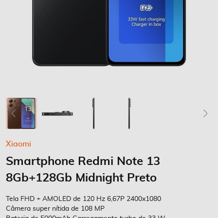
Saltar
Xiaomi
para
Smartphone Redmi Note 13
o
início
8Gb+128Gb Midnight Preto
da
Galeria
Tela FHD + AMOLED de 120 Hz 6,67P 2400x1080
de
Câmera super nítida de 108 MP
imagens