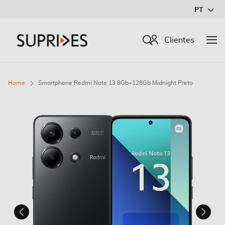
Ir
PT
para
o
Procurar
Clientes
Conteúdo
Home
Smartphone Redmi Note 13 8Gb+128Gb Midnight Preto
Saltar
para
o
final
da
Galeria
de
imagens