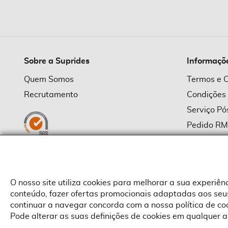
imagens
Sobre a Suprides
Informaçõ
Quem Somos
Termos e 
Recrutamento
Condições
Serviço P
Pedido R
Política d
Política d
Provedor
O nosso site utiliza cookies para melhorar a sua experiê
conteúdo, fazer ofertas promocionais adaptadas aos seus
continuar a navegar concorda com a nossa política de c
Pode alterar as suas definições de cookies em qualquer a
Copyright © Suprides 2026 - Powered by Toogas with
Magento
,