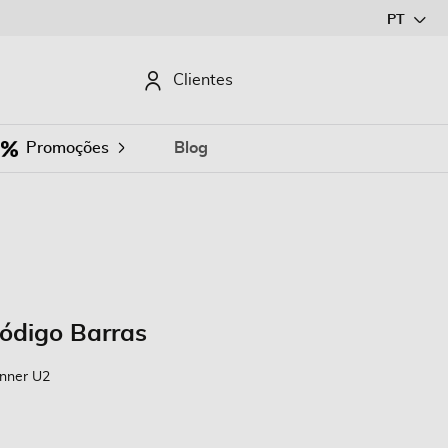
Ir
PT
para
o
CURAR
Clientes
Conteúdo
Promoções
Blog
Código Barras
anner U2