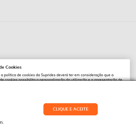
 de Cookies
 a política de cookies da Suprides deverá ter em consideração que a
 de cookies possibilita a personalização da utilização e a apresentação de
l
 ofertas adaptadas ao seu interesses. Pode alterar as suas definições de
qualquer altura.
es.pt
ACEITAR TUDO
CLIQUE E ACEITE
LTERAR DEFINIÇÕES
NEGAR
m.