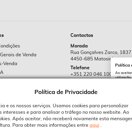
es
Contactos
Condições
Morada
Rua Gonçalves Zarco, 1837
 Gerais de Venda
4450-685 Matosinhos
ós-Venda
Política
Telefone
MA
Ao aceitar
+351 220 046 100
utilização
e Cookies
Chamada para rede fixa naciona
serviços e
cookies a 
e Privacidade
Política de Privacidade
Email
comercial@suprid
ncia e os nossos serviços. Usamos cookies para personalizar
 interesses e para analisar o tráfego no nosso website. Ao
A
ookies. Após aceitar, não receberá novamente esta mensage
ltura. Para obter mais informações entre
aqui
.
 an Adobe Company