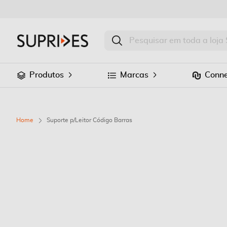
Produtos
Marcas
Conne
Home
Suporte p/Leitor Código Barras
Saltar
para
o
final
da
Galeria
de