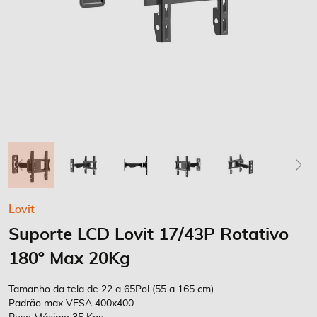
Saltar
Lovit
para
Suporte LCD Lovit 17/43P Rotativo
o
início
180º Max 20Kg
da
Galeria
Tamanho da tela de 22 a 65Pol (55 a 165 cm)
de
Padrão max VESA 400x400
imagens