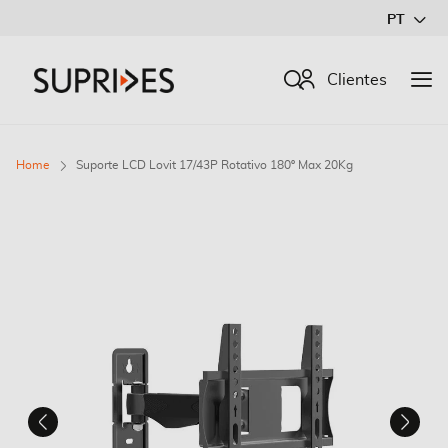
Ir
PT
para
o
Procurar
Clientes
Conteúdo
Home
Suporte LCD Lovit 17/43P Rotativo 180º Max 20Kg
Saltar
para
o
final
da
Galeria
de
imagens