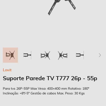
Saltar
Lovit
para
Suporte Parede TV T777 26p - 55p
o
início
da
Para tvs 26P-55P Max Vesa: 400×400 mm Rotativo: 180º
Galeria
Inclinação: +8º/-5º Gestão de cabos Max. Peso: 30 Kgs
de
imagens