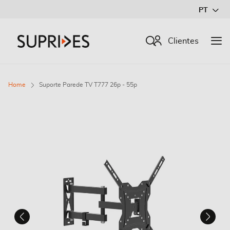
Ir
PT
para
o
Procurar
Clientes
Conteúdo
Home
Suporte Parede TV T777 26p - 55p
Saltar
para
o
final
da
Galeria
de
imagens